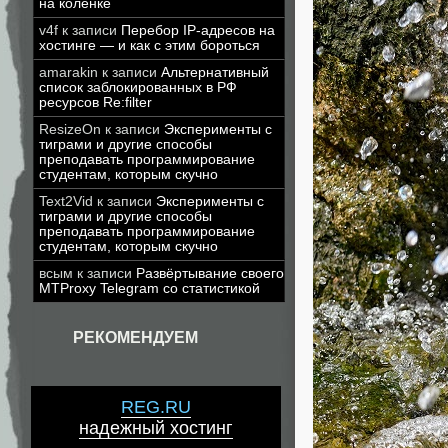
на коленке
v4f
к записи
Перебор IP-адресов на
хостинге — и как с этим бороться
amarakin
к записи
Альтернативный
список заблокированных в РФ
ресурсов Re:filter
ResizeOn
к записи
Эксперименты с
тиграми и другие способы
преподавать программирование
студентам, которым скучно
Text2Vid
к записи
Эксперименты с
тиграми и другие способы
преподавать программирование
студентам, которым скучно
всым
к записи
Развёртывание своего
MTProxy Telegram со статистикой
РЕКОМЕНДУЕМ
REG.RU
надежный хостинг