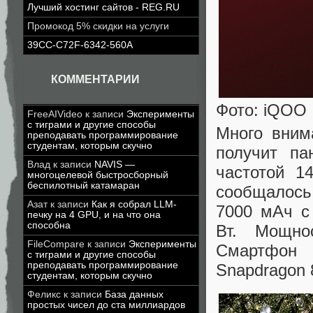
Лучший хостинг сайтов - REG.RU
Промокод 5% скидки на услуги
39CC-C72F-6342-560A
КОММЕНТАРИИ
Фото: iQOO
FreeAIVideo
к записи
Эксперименты
с тиграми и другие способы
Много вним
преподавать программирование
студентам, которым скучно
получит п
Влад
к записи
NAVIS —
частотой 1
многоцелевой быстросборный
беспилотный катамаран
сообщалось
Азат
к записи
Как я собрал LLM-
7000 мАч с
печку на 4 GPU, и на что она
способна
Вт. Мощно
FileCompare
к записи
Эксперименты
Смартфон 
с тиграми и другие способы
преподавать программирование
Snapdragon 8
студентам, которым скучно
Феликс
к записи
База данных
простых чисел до ста миллиардов