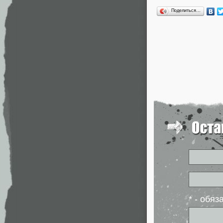
Поделиться…
* - обя