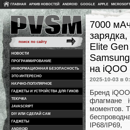
ГЛАВНАЯ
АРХИВ НОВОСТЕЙ
ANDROID
GOOGLE
APPLE
MICROSOF
7000 мАч
зарядка,
Elite Ge
НОВОСТИ
Samsung.
ПРОГРАММИРОВАНИЕ
на iQOO
ИНФОРМАЦИОННАЯ БЕЗОПАСНОСТЬ
ЭТО ИНТЕРЕСНО
2025-10-03
в 0
НАУЧНО-ПОПУЛЯРНОЕ
Бренд iQOO
ГАДЖЕТЫ И УСТРОЙСТВА ДЛЯ ГИКОВ
флагмане 
ТЕКУЧКА
JAVASCRIPT
моментов. Т
DIY ИЛИ СДЕЛАЙ САМ
беспроводн
ГАДЖЕТЫ
IP68/IP69
ANDROID