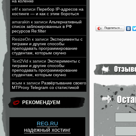
на коленке
v4f
к записи
Перебор IP-адресов на
хостинге — и как с этим бороться
amarakin
к записи
Альтернативный
список заблокированных в РФ
Поделиться…
ресурсов Re:filter
ResizeOn
к записи
Эксперименты с
тиграми и другие способы
преподавать программирование
студентам, которым скучно
Text2Vid
к записи
Эксперименты с
тиграми и другие способы
преподавать программирование
студентам, которым скучно
всым
к записи
Развёртывание своего
MTProxy Telegram со статистикой
РЕКОМЕНДУЕМ
REG.RU
надежный хостинг