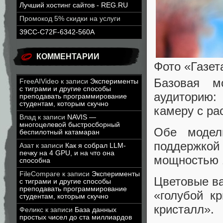
Лучший хостинг сайтов - REG.RU
Промокод 5% скидки на услуги
39CC-C72F-6342-560A
КОММЕНТАРИИ
Фото «Газет
Базовая м
FreeAIVideo
к записи
Эксперименты
с тиграми и другие способы
аудиторию:
преподавать программирование
студентам, которым скучно
камеру с р
Влад
к записи
NAVIS —
многоцелевой быстросборный
Обе модел
беспилотный катамаран
поддержкой
Азат
к записи
Как я собрал LLM-
печку на 4 GPU, и на что она
мощностью 1
способна
FileCompare
к записи
Эксперименты
Цветовые ва
с тиграми и другие способы
преподавать программирование
«голубой к
студентам, которым скучно
кристалл».
Феликс
к записи
База данных
простых чисел до ста миллиардов