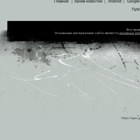
Главная
|
Архив новостей
|
Android
|
Google
Пуб
Все пра
Основными материалами сайта являются
архивные ко
https://ajax.