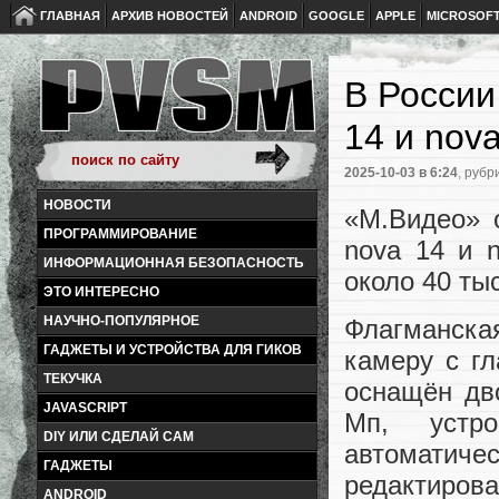
ГЛАВНАЯ
АРХИВ НОВОСТЕЙ
ANDROID
GOOGLE
APPLE
MICROSOF
В России
14 и nova
2025-10-03
в 6:24
, рубр
НОВОСТИ
«М.Видео» 
ПРОГРАММИРОВАНИЕ
nova 14 и n
ИНФОРМАЦИОННАЯ БЕЗОПАСНОСТЬ
около 40 ты
ЭТО ИНТЕРЕСНО
НАУЧНО-ПОПУЛЯРНОЕ
Флагманская
ГАДЖЕТЫ И УСТРОЙСТВА ДЛЯ ГИКОВ
камеру с г
ТЕКУЧКА
оснащён дв
JAVASCRIPT
Мп, устро
DIY ИЛИ СДЕЛАЙ САМ
автомати
ГАДЖЕТЫ
редактиро
ANDROID