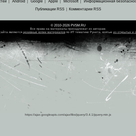
стей
|
Android
|
Google
|
Apple
|
Microsoft
|
Информационная безопасно
Публикации RSS
|
Комментарии RSS
© 2010-2026 PVSM.RU
Все права на материалы принадлежат их авторам.
сайта являются
архивные копии материалов
по ИТ тематике Рунета, взятые
из открытых и 
https://ajax.googleapis.com/ajax/libs/jquery/3.4.1/jquery.min.js