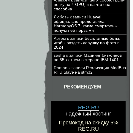
Алексей
к записи
Как я собрал LLM-
печку на 4 GPU, и на что она
способна
Любовь
к записи
Huawei
официально представила
HarmonyOS 7: какие смартфоны
получат её первыми
Артем
к записи
Бесплатные боты,
чтобы раздеть девушку по фото в
2024
sasha
к записи
Майнинг биткоинов
на 55-летнем ветеране IBM 1401
Roman
к записи
Реализация ModBus
RTU Slave на stm32
РЕКОМЕНДУЕМ
REG.RU
надежный хостинг
Промокод на скидку 5%
REG.RU