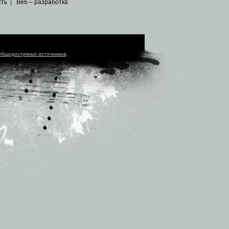
сть
|
Веб – разработка
общедоступных источников
.