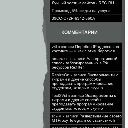
Лучший хостинг сайтов - REG.RU
Промокод 5% скидки на услуги
39CC-C72F-6342-560A
КОММЕНТАРИИ
v4f
к записи
Перебор IP-адресов на
хостинге — и как с этим бороться
amarakin
к записи
Альтернативный
список заблокированных в РФ
ресурсов Re:filter
ResizeOn
к записи
Эксперименты с
тиграми и другие способы
преподавать программирование
студентам, которым скучно
Text2Vid
к записи
Эксперименты с
тиграми и другие способы
преподавать программирование
студентам, которым скучно
всым
к записи
Развёртывание своего
MTProxy Telegram со статистикой