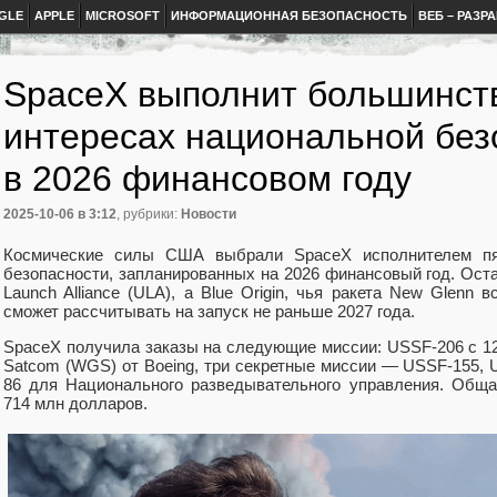
GLE
APPLE
MICROSOFT
ИНФОРМАЦИОННАЯ БЕЗОПАСНОСТЬ
ВЕБ – РАЗР
SpaceX выполнит большинств
интересах национальной бе
в 2026 финансовом году
2025-10-06
в 3:12
, рубрики:
Новости
Космические силы США выбрали SpaceX исполнителем пя
безопасности, запланированных на 2026 финансовый год. Ост
Launch Alliance (ULA), а Blue Origin, чья ракета New Glenn
сможет рассчитывать на запуск не раньше 2027 года.
SpaceX получила заказы на следующие миссии: USSF-206 с 12
Satcom (WGS) от Boeing, три секретные миссии — USSF-155, 
86 для Национального разведывательного управления. Обща
714 млн долларов.