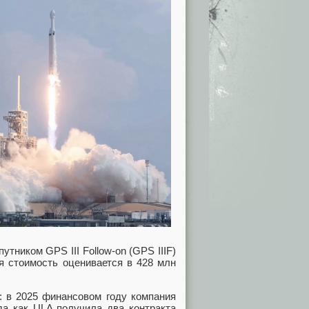
тником GPS III Follow-on (GPS IIIF)
 стоимость оценивается в 428 млн
: в 2025 финансовом году компания
да как ULA получила два контракта