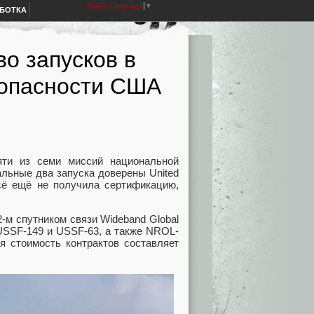
Select Language
▼
АБОТКА
о запусков в
зопасности США
ти из семи миссий национальной
альные два запуска доверены United
 всё ещё не получила сертификацию,
-м спутником связи Wideband Global
USSF-149 и USSF-63, а также NROL-
я стоимость контрактов составляет