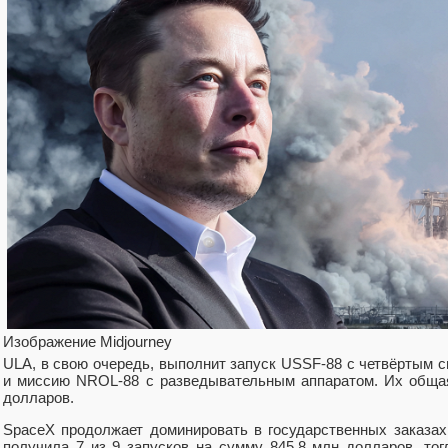
Изображение Midjourney
ULA, в свою очередь, выполнит запуск USSF-88 с четвёртым спу
и миссию NROL-88 с разведывательным аппаратом. Их общая
долларов.
SpaceX продолжает доминировать в государственных заказах
получила 7 из 9 запусков на сумму 845,8 млн долларов, тог