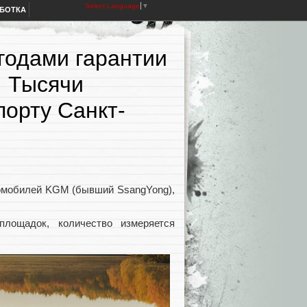
Select Language
▼
АБОТКА
годами гарантии
. Тысячи
порту Санкт-
томобилей KGM (бывший SsangYong),
площадок, количество измеряется