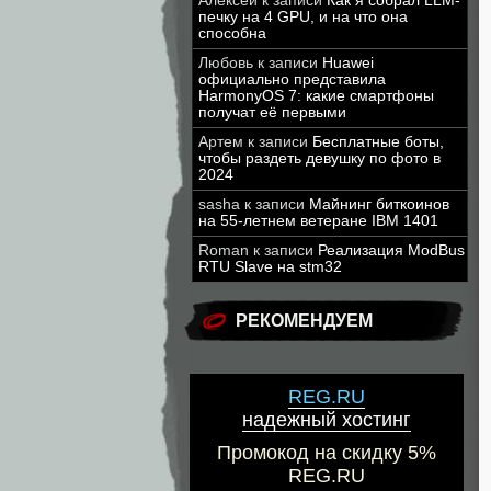
Алексей
к записи
Как я собрал LLM-
печку на 4 GPU, и на что она
способна
Любовь
к записи
Huawei
официально представила
HarmonyOS 7: какие смартфоны
получат её первыми
Артем
к записи
Бесплатные боты,
чтобы раздеть девушку по фото в
2024
sasha
к записи
Майнинг биткоинов
на 55-летнем ветеране IBM 1401
Roman
к записи
Реализация ModBus
RTU Slave на stm32
РЕКОМЕНДУЕМ
REG.RU
надежный хостинг
Промокод на скидку 5%
REG.RU