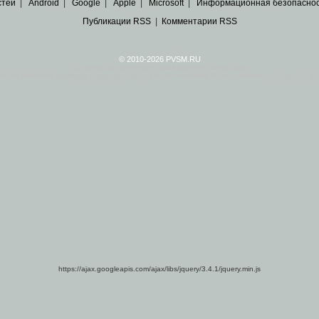
стей
|
Android
|
Google
|
Apple
|
Microsoft
|
Информационная безопасно
Публикации RSS
|
Комментарии RSS
© 2010-2026 PVSM.RU
Все права на материалы принадлежат их авторам.
сайта являются
архивные копии материалов
по ИТ тематике Рунета, взятые
из открытых и 
https://ajax.googleapis.com/ajax/libs/jquery/3.4.1/jquery.min.js