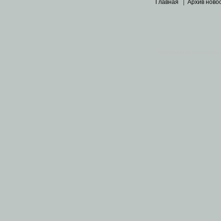
Главная
|
Архив ново
Основными материалами 