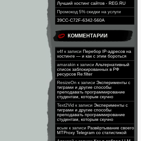
Лучший хостинг сайтов - REG.RU
Промокод 5% скидки на услуги
39CC-C72F-6342-560A
КОММЕНТАРИИ
v4f
к записи
Перебор IP-адресов на
хостинге — и как с этим бороться
amarakin
к записи
Альтернативный
список заблокированных в РФ
ресурсов Re:filter
ResizeOn
к записи
Эксперименты с
тиграми и другие способы
преподавать программирование
студентам, которым скучно
Text2Vid
к записи
Эксперименты с
тиграми и другие способы
преподавать программирование
студентам, которым скучно
всым
к записи
Развёртывание своего
MTProxy Telegram со статистикой