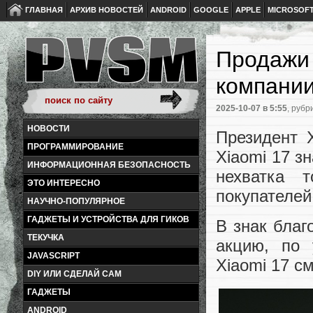
ГЛАВНАЯ
АРХИВ НОВОСТЕЙ
ANDROID
GOOGLE
APPLE
MICROSOF
Продажи 
компани
2025-10-07
в 5:55
, рубр
НОВОСТИ
Президент 
ПРОГРАММИРОВАНИЕ
Xiaomi 17 з
ИНФОРМАЦИОННАЯ БЕЗОПАСНОСТЬ
нехватка 
ЭТО ИНТЕРЕСНО
покупателей
НАУЧНО-ПОПУЛЯРНОЕ
ГАДЖЕТЫ И УСТРОЙСТВА ДЛЯ ГИКОВ
В знак благ
ТЕКУЧКА
акцию, по 
JAVASCRIPT
Xiaomi 17 с
DIY ИЛИ СДЕЛАЙ САМ
ГАДЖЕТЫ
ANDROID