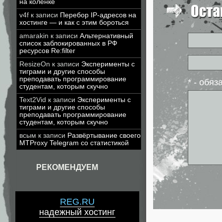
на коленке
v4f
к записи
Перебор IP-адресов на
хостинге — и как с этим бороться
amarakin
к записи
Альтернативный
список заблокированных в РФ
ресурсов Re:filter
ResizeOn
к записи
Эксперименты с
тиграми и другие способы
преподавать программирование
* - обя
студентам, которым скучно
Text2Vid
к записи
Эксперименты с
тиграми и другие способы
преподавать программирование
студентам, которым скучно
всым
к записи
Развёртывание своего
MTProxy Telegram со статистикой
РЕКОМЕНДУЕМ
REG.RU
надежный хостинг