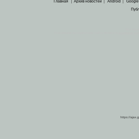
Главная
|
Архив новостей
|
Android
|
Google
Пуб
Все пра
Основными материалами сайта являются
архивные ко
https://ajax.