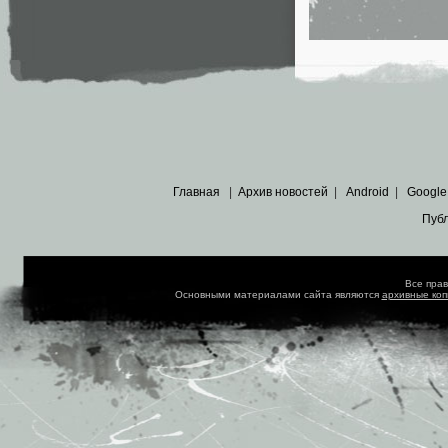
Главная
|
Архив новостей
|
Android
|
Google
Пуб
Все пра
Основными материалами сайта являются
архивные ко