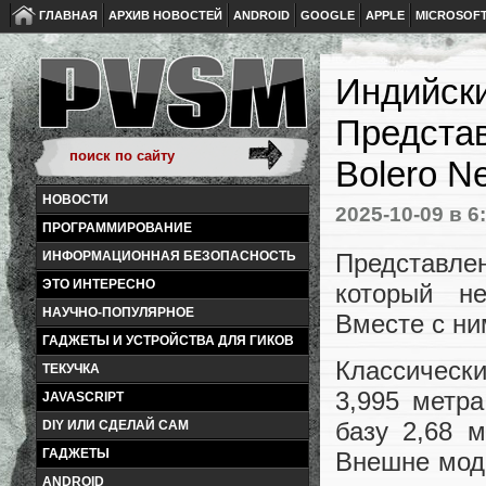
ГЛАВНАЯ
АРХИВ НОВОСТЕЙ
ANDROID
GOOGLE
APPLE
MICROSOF
Индийски
Представ
Bolero N
НОВОСТИ
2025-10-09
в 6
ПРОГРАММИРОВАНИЕ
Представле
ИНФОРМАЦИОННАЯ БЕЗОПАСНОСТЬ
ЭТО ИНТЕРЕСНО
который не
НАУЧНО-ПОПУЛЯРНОЕ
Вместе с ни
ГАДЖЕТЫ И УСТРОЙСТВА ДЛЯ ГИКОВ
Классическ
ТЕКУЧКА
3,995 метр
JAVASCRIPT
базу 2,68 
DIY ИЛИ СДЕЛАЙ САМ
ГАДЖЕТЫ
Внешне мод
ANDROID