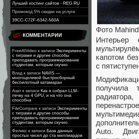
Лучший хостинг сайтов - REG.RU
Промокод 5% скидки на услуги
39CC-C72F-6342-560A
Фото Mahind
КОММЕНТАРИИ
Интерьер 
мультирулё
FreeAIVideo
к записи
Эксперименты
капотом без
с тиграми и другие способы
преподавать программирование
с пятиступе
студентам, которым скучно
Влад
к записи
NAVIS —
Модификаци
многоцелевой быстросборный
беспилотный катамаран
получила 
Азат
к записи
Как я собрал LLM-
радиатор
печку на 4 GPU, и на что она
способна
перенаст
FileCompare
к записи
Эксперименты
мультимеди
с тиграми и другие способы
преподавать программирование
дополнител
студентам, которым скучно
Auto. Дви
Феликс
к записи
База данных
простых чисел до ста миллиардов