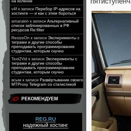
пятиступенч
на коленке
v4f
к записи
Перебор IP-адресов на
хостинге — и как с этим бороться
amarakin
к записи
Альтернативный
список заблокированных в РФ
ресурсов Re:filter
ResizeOn
к записи
Эксперименты с
тиграми и другие способы
преподавать программирование
студентам, которым скучно
Text2Vid
к записи
Эксперименты с
тиграми и другие способы
преподавать программирование
студентам, которым скучно
всым
к записи
Развёртывание своего
MTProxy Telegram со статистикой
РЕКОМЕНДУЕМ
REG.RU
надежный хостинг