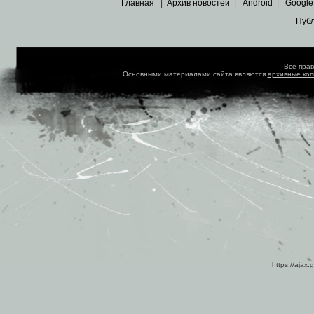
Главная
|
Архив новостей
|
Android
|
Google
Пуб
Все пра
Основными материалами сайта являются
архивные ко
https://ajax.