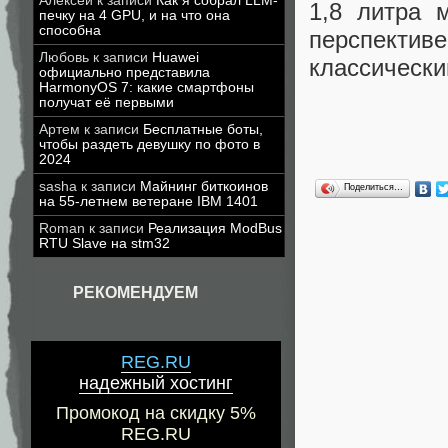
Алексей
к записи
Как я собрал LLM-
1,8 литра 
печку на 4 GPU, и на что она
способна
перспект
Любовь
к записи
Huawei
классически
официально представила
HarmonyOS 7: какие смартфоны
получат её первыми
Артем
к записи
Бесплатные боты,
чтобы раздеть девушку по фото в
2024
sasha
к записи
Майнинг биткоинов
Поделиться…
на 55-летнем ветеране IBM 1401
Roman
к записи
Реализация ModBus
RTU Slave на stm32
РЕКОМЕНДУЕМ
REG.RU
надежный хостинг
Промокод на скидку 5%
REG.RU