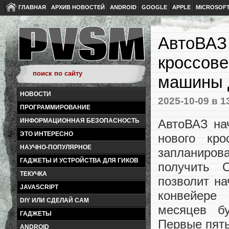
ГЛАВНАЯ
АРХИВ НОВОСТЕЙ
ANDROID
GOOGLE
APPLE
MICROSOF
АвтоВАЗ 
кроссове
машины 
НОВОСТИ
2025-10-09
в 1
ПРОГРАММИРОВАНИЕ
АвтоВАЗ на
ИНФОРМАЦИОННАЯ БЕЗОПАСНОСТЬ
ЭТО ИНТЕРЕСНО
нового кро
НАУЧНО-ПОПУЛЯРНОЕ
запланиров
ГАДЖЕТЫ И УСТРОЙСТВА ДЛЯ ГИКОВ
получить О
ТЕКУЧКА
позволит на
JAVASCRIPT
конвейере
DIY ИЛИ СДЕЛАЙ САМ
месяцев бу
ГАДЖЕТЫ
Первые пять
ANDROID