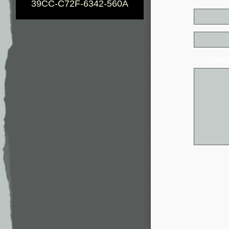
39CC-C72F-6342-560A
* - обя