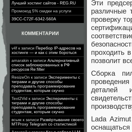
Эти предсе
Лучший хостинг сайтов - REG.RU
различные 
Промокод 5% скидки на услуги
проверку то
39CC-C72F-6342-560A
сертифик
КОММЕНТАРИИ
соответств
безопаснос
v4f
к записи
Перебор IP-адресов на
проходить в
хостинге — и как с этим бороться
позволит вс
amarakin
к записи
Альтернативный
список заблокированных в РФ
ресурсов Re:filter
Сборка пи
ResizeOn
к записи
Эксперименты с
проведения
тиграми и другие способы
преподавать программирование
деталей 
студентам, которым скучно
свидетельст
Text2Vid
к записи
Эксперименты с
тиграми и другие способы
производств
преподавать программирование
студентам, которым скучно
Lada Azimu
всым
к записи
Развёртывание своего
MTProxy Telegram со статистикой
оснащаться