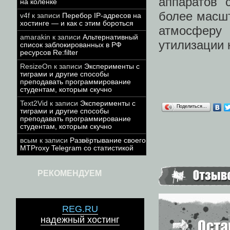
аппаратов 
на коленке
более масш
v4f
к записи
Перебор IP-адресов на
хостинге — и как с этим бороться
атмосферу
amarakin
к записи
Альтернативный
утилизации 
список заблокированных в РФ
ресурсов Re:filter
ResizeOn
к записи
Эксперименты с
тиграми и другие способы
преподавать программирование
студентам, которым скучно
Text2Vid
к записи
Эксперименты с
Поделиться…
тиграми и другие способы
преподавать программирование
студентам, которым скучно
всым
к записи
Развёртывание своего
MTProxy Telegram со статистикой
РЕКОМЕНДУЕМ
REG.RU
надежный хостинг