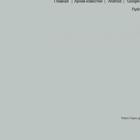
Главная
|
Архив новостей
|
Android
|
Google
Пуб
Все пра
Основными материалами сайта являются
архивные ко
https://ajax.