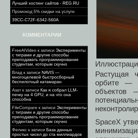
Лучший хостинг сайтов - REG.RU
Промокод 5% скидки на услуги
39CC-C72F-6342-560A
КОММЕНТАРИИ
FreeAIVideo
к записи
Эксперименты
с тиграми и другие способы
преподавать программирование
Иллюстраци
студентам, которым скучно
Растущая ч
Влад
к записи
NAVIS —
многоцелевой быстросборный
орбите — 
беспилотный катамаран
объектов 
Азат
к записи
Как я собрал LLM-
печку на 4 GPU, и на что она
потенциаль
способна
неконтролир
FileCompare
к записи
Эксперименты
с тиграми и другие способы
преподавать программирование
SpaceX утве
студентам, которым скучно
минимизац
Феликс
к записи
База данных
простых чисел до ста миллиардов