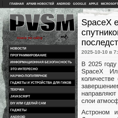
ГЛАВНАЯ
АРХИВ НОВОСТЕЙ
ANDROID
GOOGLE
APPLE
MICROSOF
SpaceX е
спутнико
последс
НОВОСТИ
2025-10-10
в 7
ПРОГРАММИРОВАНИЕ
В 2025 году
ИНФОРМАЦИОННАЯ БЕЗОПАСНОСТЬ
ЭТО ИНТЕРЕСНО
SpaceX Ил
НАУЧНО-ПОПУЛЯРНОЕ
количестве 
ГАДЖЕТЫ И УСТРОЙСТВА ДЛЯ ГИКОВ
завершени
ТЕКУЧКА
направляют 
JAVASCRIPT
слои атмосф
DIY ИЛИ СДЕЛАЙ САМ
ГАДЖЕТЫ
Астроном и
ANDROID