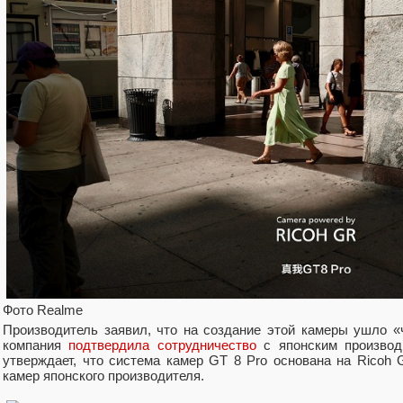
Фото Realme
Производитель заявил, что на создание этой камеры ушло «ч
компания
подтвердила сотрудничество
с японским производ
утверждает, что система камер GT 8 Pro основана на Rico
камер японского производителя.