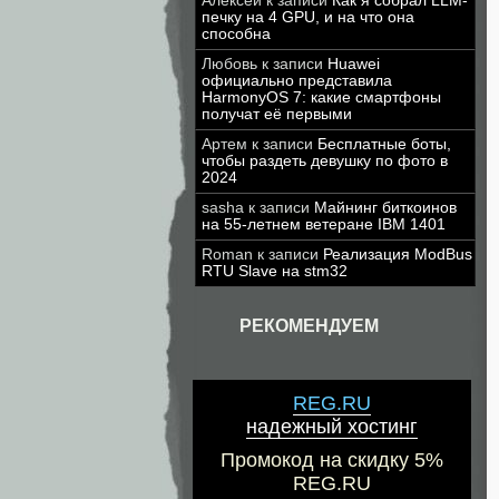
Алексей
к записи
Как я собрал LLM-
печку на 4 GPU, и на что она
способна
Любовь
к записи
Huawei
официально представила
HarmonyOS 7: какие смартфоны
получат её первыми
Артем
к записи
Бесплатные боты,
чтобы раздеть девушку по фото в
2024
sasha
к записи
Майнинг биткоинов
на 55-летнем ветеране IBM 1401
Roman
к записи
Реализация ModBus
RTU Slave на stm32
РЕКОМЕНДУЕМ
REG.RU
надежный хостинг
Промокод на скидку 5%
REG.RU