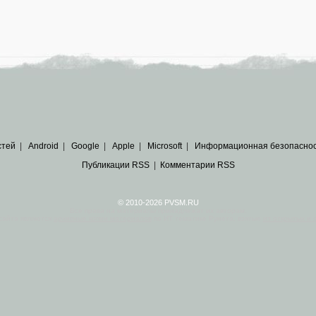
стей
|
Android
|
Google
|
Apple
|
Microsoft
|
Информационная безопасно
Публикации RSS
|
Комментарии RSS
© 2010-2026 PVSM.RU
Все права на материалы принадлежат их авторам.
сайта являются
архивные копии материалов
по ИТ тематике Рунета, взятые
из открытых и 