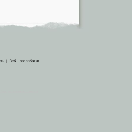
сть
|
Веб – разработка
общедоступных источников
.