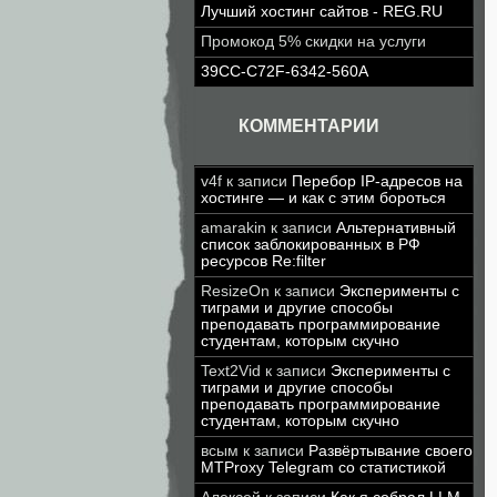
Лучший хостинг сайтов - REG.RU
Промокод 5% скидки на услуги
39CC-C72F-6342-560A
КОММЕНТАРИИ
v4f
к записи
Перебор IP-адресов на
хостинге — и как с этим бороться
amarakin
к записи
Альтернативный
список заблокированных в РФ
ресурсов Re:filter
ResizeOn
к записи
Эксперименты с
тиграми и другие способы
преподавать программирование
студентам, которым скучно
Text2Vid
к записи
Эксперименты с
тиграми и другие способы
преподавать программирование
студентам, которым скучно
всым
к записи
Развёртывание своего
MTProxy Telegram со статистикой