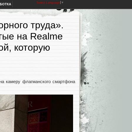
Select Language
▼
АБОТКА
орного труда».
тые на Realme
ой, которую
на камеру флагманского смартфона