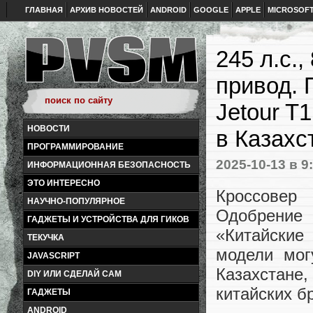
ГЛАВНАЯ
АРХИВ НОВОСТЕЙ
ANDROID
GOOGLE
APPLE
MICROSOF
245 л.с.
привод. 
Jetour T
НОВОСТИ
в Казахс
ПРОГРАММИРОВАНИЕ
2025-10-13
в 9
ИНФОРМАЦИОННАЯ БЕЗОПАСНОСТЬ
ЭТО ИНТЕРЕСНО
Кроссовер
НАУЧНО-ПОПУЛЯРНОЕ
Одобрение
ГАДЖЕТЫ И УСТРОЙСТВА ДЛЯ ГИКОВ
«Китайские
ТЕКУЧКА
модели мог
JAVASCRIPT
Казахстан
DIY ИЛИ СДЕЛАЙ САМ
китайских б
ГАДЖЕТЫ
ANDROID