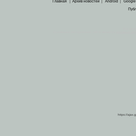
Главная
|
Архив новостей
|
Android
|
Google
Пуб
Все пра
Основными материалами сайта являются
архивные ко
https://ajax.