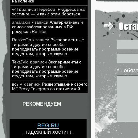
на коленке
v4f
к записи
Перебор IP-адресов на
хостинге — и как с этим бороться
amarakin
к записи
Альтернативный
список заблокированных в РФ
ресурсов Re:filter
ResizeOn
к записи
Эксперименты с
тиграми и другие способы
преподавать программирование
студентам, которым скучно
Text2Vid
к записи
Эксперименты с
тиграми и другие способы
* - обя
преподавать программирование
студентам, которым скучно
всым
к записи
Развёртывание своего
MTProxy Telegram со статистикой
РЕКОМЕНДУЕМ
REG.RU
надежный хостинг