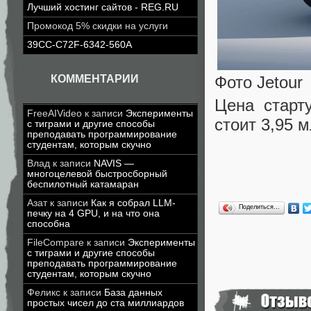
Лучший хостинг сайтов - REG.RU
Промокод 5% скидки на услуги
39CC-C72F-6342-560A
КОММЕНТАРИИ
Фото Jetour
Цена старт
FreeAIVideo
к записи
Эксперименты
стоит 3,95 
с тиграми и другие способы
преподавать программирование
студентам, которым скучно
Влад
к записи
NAVIS —
многоцелевой быстросборный
беспилотный катамаран
Азат
к записи
Как я собрал LLM-
Поделиться…
печку на 4 GPU, и на что она
способна
FileCompare
к записи
Эксперименты
с тиграми и другие способы
преподавать программирование
студентам, которым скучно
Феликс
к записи
База данных
простых чисел до ста миллиардов