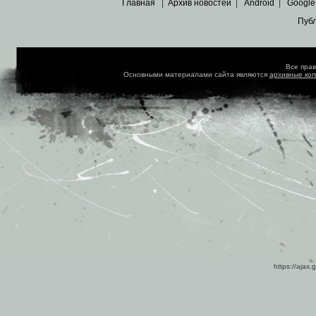
Главная
|
Архив новостей
|
Android
|
Google
Пуб
Все пра
Основными материалами сайта являются
архивные ко
https://ajax.