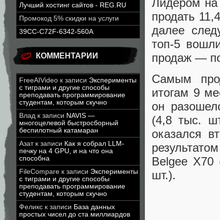
Лидером на 
Лучший хостинг сайтов - REG.RU
продать 11,4
Промокод 5% скидки на услуги
далее следу
39CC-C72F-6342-560A
топ-5 вошл
продаж — по
КОММЕНТАРИИ
Самым про
FreeAIVideo
к записи
Эксперименты
с тиграми и другие способы
итогам 9 ме
преподавать программирование
студентам, которым скучно
он разошелс
Влад
к записи
NAVIS —
(4,8 тыс. ш
многоцелевой быстросборный
беспилотный катамаран
оказался в
Азат
к записи
Как я собрал LLM-
результатом
печку на 4 GPU, и на что она
способна
Belgee X70 
FileCompare
к записи
Эксперименты
шт.).
с тиграми и другие способы
преподавать программирование
студентам, которым скучно
Феликс
к записи
База данных
простых чисел до ста миллиардов