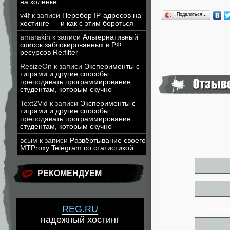
на коленке
Поделиться…
v4f
к записи
Перебор IP-адресов на
хостинге — и как с этим бороться
amarakin
к записи
Альтернативный
список заблокированных в РФ
ресурсов Re:filter
ResizeOn
к записи
Эксперименты с
тиграми и другие способы
преподавать программирование
студентам, которым скучно
Text2Vid
к записи
Эксперименты с
тиграми и другие способы
преподавать программирование
студентам, которым скучно
всым
к записи
Развёртывание своего
MTProxy Telegram со статистикой
РЕКОМЕНДУЕМ
* - обя
REG.RU
надежный хостинг