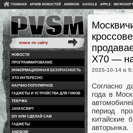
ГЛАВНАЯ
АРХИВ НОВОСТЕЙ
ANDROID
GOOGLE
APPLE
MICROSOF
Москвич
кроссове
продава
НОВОСТИ
X70 — на
ПРОГРАММИРОВАНИЕ
2025-10-14
в 9
ИНФОРМАЦИОННАЯ БЕЗОПАСНОСТЬ
ЭТО ИНТЕРЕСНО
Согласно д
НАУЧНО-ПОПУЛЯРНОЕ
года в Моск
ГАДЖЕТЫ И УСТРОЙСТВА ДЛЯ ГИКОВ
автомобил
ТЕКУЧКА
JAVASCRIPT
период про
DIY ИЛИ СДЕЛАЙ САМ
китайские 
ГАДЖЕТЫ
авторынка.
ANDROID