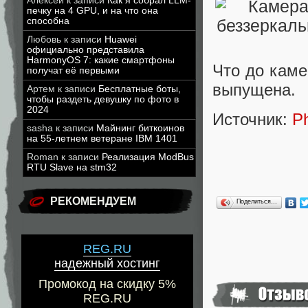
Алексей
к записи
Как я собрал LLM-
печку на 4 GPU, и на что она
способна
Любовь
к записи
Huawei
официально представила
HarmonyOS 7: какие смартфоны
Что до каме
получат её первыми
выпущена.
Артем
к записи
Бесплатные боты,
чтобы раздеть девушку по фото в
2024
Источник:
P
sasha
к записи
Майнинг биткоинов
на 55-летнем ветеране IBM 1401
Roman
к записи
Реализация ModBus
RTU Slave на stm32
РЕКОМЕНДУЕМ
Поделиться…
REG.RU
надежный хостинг
Промокод на скидку 5%
REG.RU