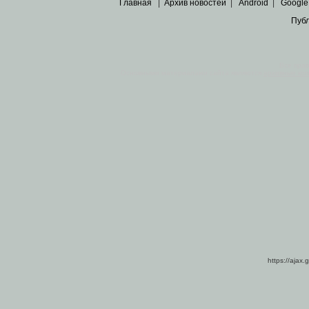
Главная
|
Архив новостей
|
Android
|
Google
Пуб
Все пра
Основными материалами сайта являются
архивные ко
https://ajax.