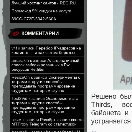
Лучший хостинг сайтов - REG.RU
Промокод 5% скидки на услуги
39CC-C72F-6342-560A
КОММЕНТАРИИ
v4f
к записи
Перебор IP-адресов на
хостинге — и как с этим бороться
amarakin
к записи
Альтернативный
список заблокированных в РФ
ресурсов Re:filter
ResizeOn
к записи
Эксперименты с
тиграми и другие способы
преподавать программирование
студентам, которым скучно
Решено был
Text2Vid
к записи
Эксперименты с
Thirds, в
тиграми и другие способы
преподавать программирование
байонета и
студентам, которым скучно
устраняется
всым
к записи
Развёртывание своего
MTProxy Telegram со статистикой