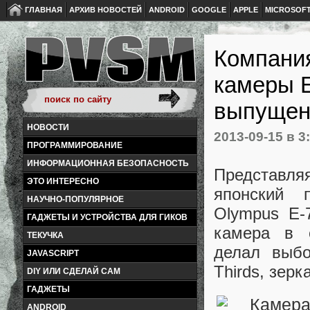
ГЛАВНАЯ
АРХИВ НОВОСТЕЙ
ANDROID
GOOGLE
APPLE
MICROSOF
Компани
камеры E
выпущен
НОВОСТИ
2013-09-15
в 3
ПРОГРАММИРОВАНИЕ
ИНФОРМАЦИОННАЯ БЕЗОПАСНОСТЬ
Представл
ЭТО ИНТЕРЕСНО
японский 
НАУЧНО-ПОПУЛЯРНОЕ
Olympus E-
ГАДЖЕТЫ И УСТРОЙСТВА ДЛЯ ГИКОВ
камера в е
ТЕКУЧКА
делал выбо
JAVASCRIPT
Thirds, зер
DIY ИЛИ СДЕЛАЙ САМ
ГАДЖЕТЫ
ANDROID