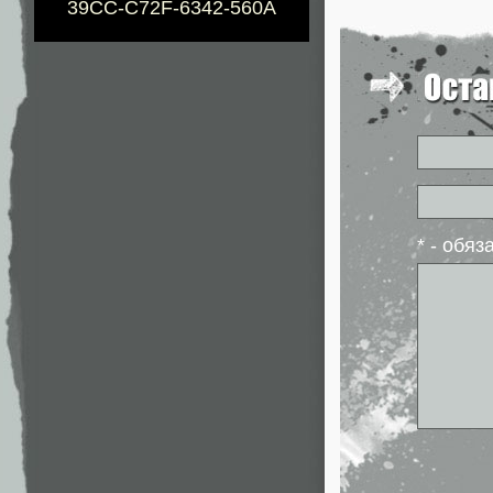
39CC-C72F-6342-560A
* - обя