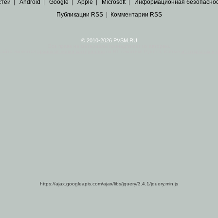
стей
|
Android
|
Google
|
Apple
|
Microsoft
|
Информационная безопасно
Публикации RSS
|
Комментарии RSS
© 2010-2026 PVSM.RU
Все права на материалы принадлежат их авторам.
сайта являются
архивные копии материалов
по ИТ тематике Рунета, взятые
из открытых и 
https://ajax.googleapis.com/ajax/libs/jquery/3.4.1/jquery.min.js