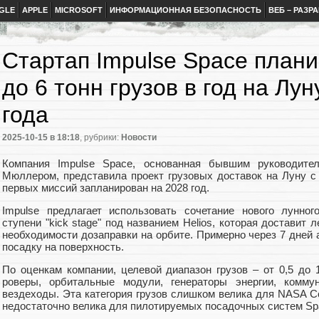
GLE
APPLE
MICROSOFT
ИНФОРМАЦИОННАЯ БЕЗОПАСНОСТЬ
ВЕБ – РАЗР
Стартап Impulse Space плани
до 6 тонн грузов в год на Лу
года
2025-10-15
в 18:18
, рубрики:
Новости
Компания Impulse Space, основанная бывшим руководите
Мюллером, представила проект грузовых доставок на Луну с 
первых миссий запланирован на 2028 год.
Impulse предлагает использовать сочетание нового лунног
ступени "kick stage" под названием Helios, которая доставит
необходимости дозаправки на орбите. Примерно через 7 дней
посадку на поверхность.
По оценкам компании, целевой диапазон грузов – от 0,5 до 
роверы, орбитальные модули, генераторы энергии, комм
вездеходы. Эта категория грузов слишком велика для NASA Com
недостаточно велика для пилотируемых посадочных систем Spac