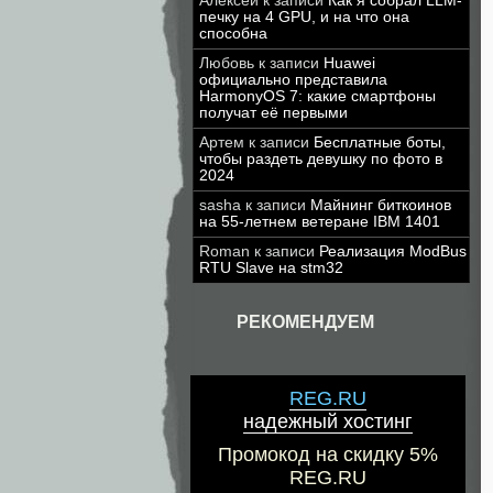
Алексей
к записи
Как я собрал LLM-
печку на 4 GPU, и на что она
способна
Любовь
к записи
Huawei
официально представила
HarmonyOS 7: какие смартфоны
получат её первыми
Артем
к записи
Бесплатные боты,
чтобы раздеть девушку по фото в
2024
sasha
к записи
Майнинг биткоинов
на 55-летнем ветеране IBM 1401
Roman
к записи
Реализация ModBus
RTU Slave на stm32
РЕКОМЕНДУЕМ
REG.RU
надежный хостинг
Промокод на скидку 5%
REG.RU