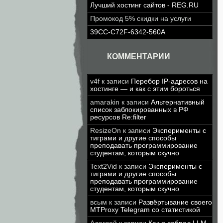
Лучший хостинг сайтов - REG.RU
Промокод 5% скидки на услуги
39CC-C72F-6342-560A
КОММЕНТАРИИ
v4f
к записи
Перебор IP-адресов на
хостинге — и как с этим бороться
amarakin
к записи
Альтернативный
список заблокированных в РФ
ресурсов Re:filter
ResizeOn
к записи
Эксперименты с
тиграми и другие способы
преподавать программирование
студентам, которым скучно
Text2Vid
к записи
Эксперименты с
тиграми и другие способы
преподавать программирование
студентам, которым скучно
всым
к записи
Развёртывание своего
MTProxy Telegram со статистикой