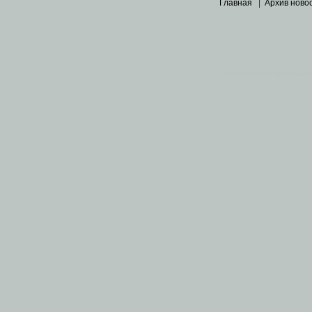
Главная
|
Архив ново
Основными материалами 