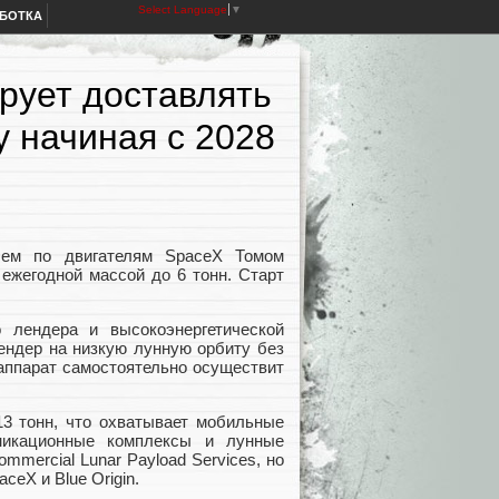
Select Language
▼
АБОТКА
рует доставлять
ну начиная с 2028
лем по двигателям SpaceX Томом
ежегодной массой до 6 тонн. Старт
о лендера и высокоэнергетической
 лендер на низкую лунную орбиту без
 аппарат самостоятельно осуществит
13 тонн, что охватывает мобильные
уникационные комплексы и лунные
mercial Lunar Payload Services, но
eX и Blue Origin.