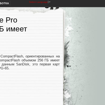
Select Language
▼
АБОТКА
e Pro
Б имеет
CompactFlash, ориентированных на
CompactFlash объемом 256 ГБ имеет
о данным SanDisk, это первая карт
PG-65.