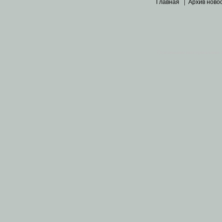
Главная
|
Архив ново
Основными материалами 