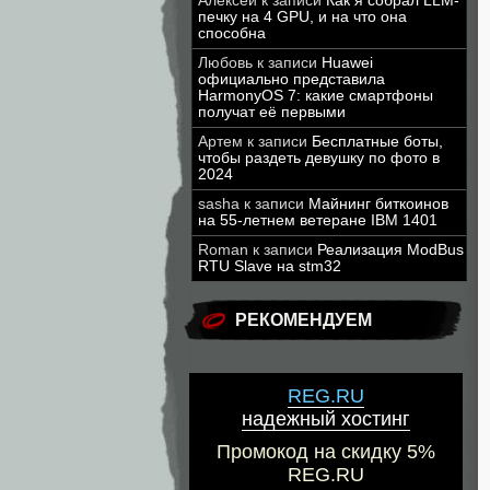
Алексей
к записи
Как я собрал LLM-
печку на 4 GPU, и на что она
способна
Любовь
к записи
Huawei
официально представила
HarmonyOS 7: какие смартфоны
получат её первыми
Артем
к записи
Бесплатные боты,
чтобы раздеть девушку по фото в
2024
sasha
к записи
Майнинг биткоинов
на 55-летнем ветеране IBM 1401
Roman
к записи
Реализация ModBus
RTU Slave на stm32
РЕКОМЕНДУЕМ
REG.RU
надежный хостинг
Промокод на скидку 5%
REG.RU