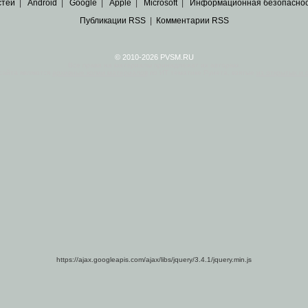
стей
|
Android
|
Google
|
Apple
|
Microsoft
|
Информационная безопасно
Публикации RSS
|
Комментарии RSS
© 2010-2026 PVSM.RU
Все права на материалы принадлежат их авторам.
сайта являются
архивные копии материалов
по ИТ тематике Рунета, взятые
из открытых и 
https://ajax.googleapis.com/ajax/libs/jquery/3.4.1/jquery.min.js