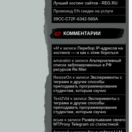
Лучший хостинг сайтов - REG.RU
Промокод 5% скидки на услуги
39CC-C72F-6342-560A
КОММЕНТАРИИ
v4f
к записи
Перебор IP-адресов на
хостинге — и как с этим бороться
amarakin
к записи
Альтернативный
список заблокированных в РФ
ресурсов Re:filter
ResizeOn
к записи
Эксперименты с
тиграми и другие способы
преподавать программирование
студентам, которым скучно
Text2Vid
к записи
Эксперименты с
тиграми и другие способы
преподавать программирование
студентам, которым скучно
всым
к записи
Развёртывание своего
MTProxy Telegram со статистикой