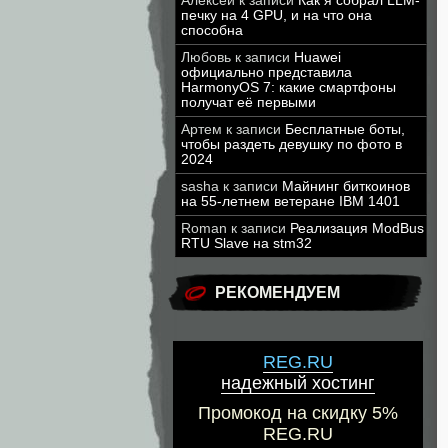
Алексей
к записи
Как я собрал LLM-
печку на 4 GPU, и на что она
способна
Любовь
к записи
Huawei
официально представила
HarmonyOS 7: какие смартфоны
получат её первыми
Артем
к записи
Бесплатные боты,
чтобы раздеть девушку по фото в
2024
sasha
к записи
Майнинг биткоинов
на 55-летнем ветеране IBM 1401
Roman
к записи
Реализация ModBus
RTU Slave на stm32
РЕКОМЕНДУЕМ
REG.RU
надежный хостинг
Промокод на скидку 5%
REG.RU