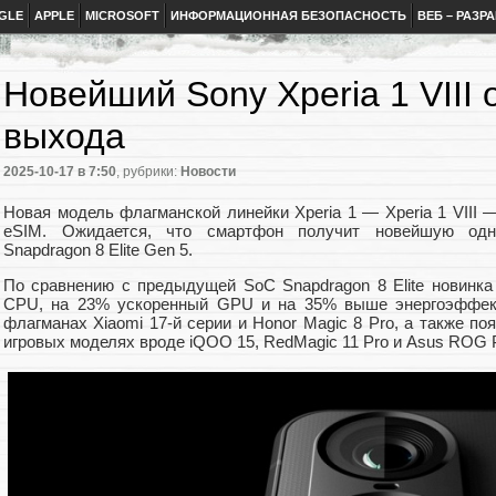
GLE
APPLE
MICROSOFT
ИНФОРМАЦИОННАЯ БЕЗОПАСНОСТЬ
ВЕБ – РАЗР
Новейший Sony Xperia 1 VIII
выхода
2025-10-17
в 7:50
, рубрики:
Новости
Новая модель флагманской линейки Xperia 1 — Xperia 1 VIII
eSIM. Ожидается, что смартфон получит новейшую одн
Snapdragon 8 Elite Gen 5.
По сравнению с предыдущей SoC Snapdragon 8 Elite новинк
CPU, на 23% ускоренный GPU и на 35% выше энергоэффект
флагманах Xiaomi 17-й серии и Honor Magic 8 Pro, а также по
игровых моделях вроде iQOO 15, RedMagic 11 Pro и Asus ROG 