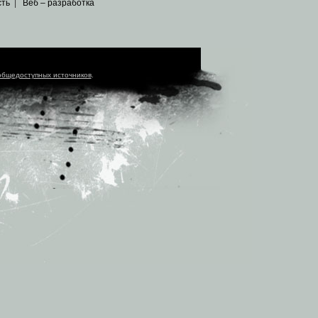
сть
|
Веб – разработка
общедоступных источников
.