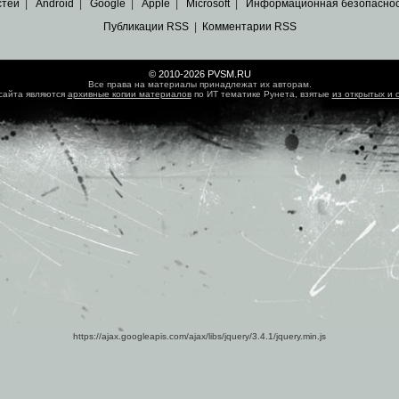
стей
|
Android
|
Google
|
Apple
|
Microsoft
|
Информационная безопасно
Публикации RSS
|
Комментарии RSS
© 2010-2026 PVSM.RU
Все права на материалы принадлежат их авторам.
сайта являются
архивные копии материалов
по ИТ тематике Рунета, взятые
из открытых и 
https://ajax.googleapis.com/ajax/libs/jquery/3.4.1/jquery.min.js