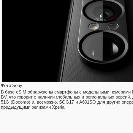
Фото Sony
В базе eSIM обнаружены смартфоны с модельными номерами 
BV, что говорит о наличии глобальных и региональных версий.
51G (Docomo) и, возможно, SOG17 и A601SO для других опера
предыдущими релизами Xperia.