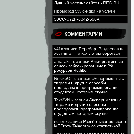
Лучший хостинг сайтов - REG.RU
Промокод 5% скидки на услуги
39CC-C72F-6342-560A
КОММЕНТАРИИ
v4f
к записи
Перебор IP-адресов на
хостинге — и как с этим бороться
amarakin
к записи
Альтернативный
список заблокированных в РФ
ресурсов Re:filter
ResizeOn
к записи
Эксперименты с
тиграми и другие способы
преподавать программирование
студентам, которым скучно
Text2Vid
к записи
Эксперименты с
тиграми и другие способы
преподавать программирование
студентам, которым скучно
всым
к записи
Развёртывание своего
MTProxy Telegram со статистикой