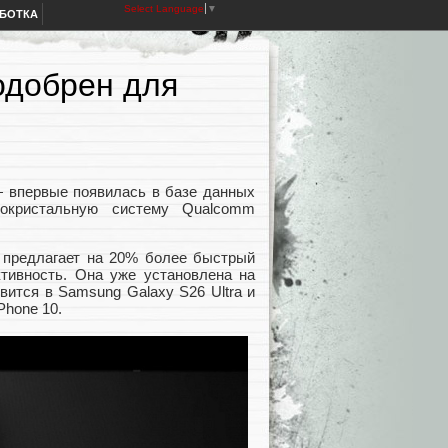
Select Language
▼
АБОТКА
 одобрен для
 — впервые появилась в базе данных
окристальную систему Qualcomm
а предлагает на 20% более быстрый
ивность. Она уже установлена на
явится в Samsung Galaxy S26 Ultra и
Phone 10.