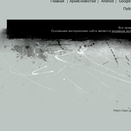
Главная
|
Архив новостей
|
Android
|
Google
Пуб
Все пра
Основными материалами сайта являются
архивные ко
https://ajax.