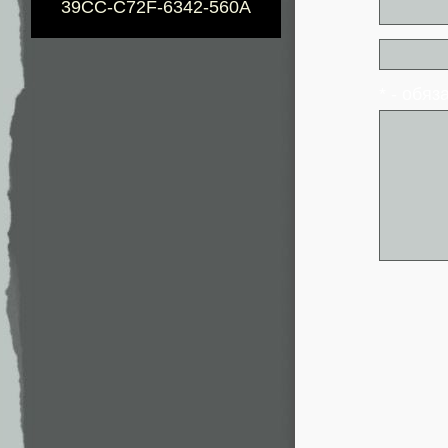
39CC-C72F-6342-560A
* - обя