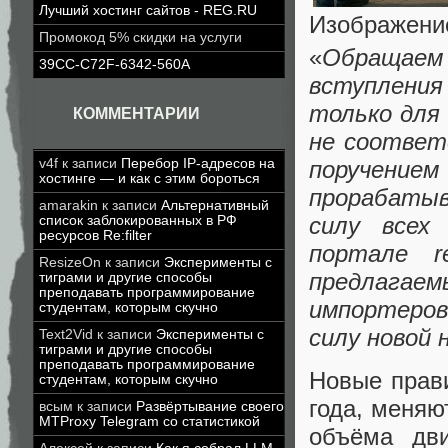
Лучший хостинг сайтов - REG.RU
Изображени
Промокод 5% скидки на услуги
«
Обращаем
39CC-C72F-6342-560A
вступлени
только для
КОММЕНТАРИИ
не соответ
поручение
v4f
к записи
Перебор IP-адресов на
хостинге — и как с этим бороться
прорабаты
amarakin
к записи
Альтернативный
силу всех
список заблокированных в РФ
ресурсов Re:filter
портале re
ResizeOn
к записи
Эксперименты с
предлага
тиграми и другие способы
преподавать программирование
импортеров
студентам, которым скучно
силу новой 
Text2Vid
к записи
Эксперименты с
тиграми и другие способы
преподавать программирование
Новые прав
студентам, которым скучно
года, меняю
всым
к записи
Развёртывание своего
MTProxy Telegram со статистикой
объёма дви