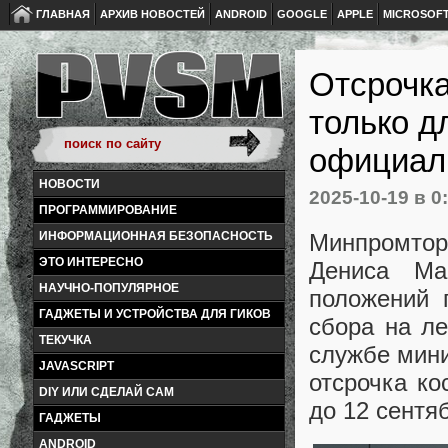
ГЛАВНАЯ
АРХИВ НОВОСТЕЙ
ANDROID
GOOGLE
APPLE
MICROSOF
Отсрочка
только д
официал
НОВОСТИ
2025-10-19
в 0
ПРОГРАММИРОВАНИЕ
Минпромто
ИНФОРМАЦИОННАЯ БЕЗОПАСНОСТЬ
ЭТО ИНТЕРЕСНО
Дениса Ма
НАУЧНО-ПОПУЛЯРНОЕ
положений 
ГАДЖЕТЫ И УСТРОЙСТВА ДЛЯ ГИКОВ
сбора на л
ТЕКУЧКА
службе мини
JAVASCRIPT
отсрочка ко
DIY ИЛИ СДЕЛАЙ САМ
до 12 сентя
ГАДЖЕТЫ
ANDROID