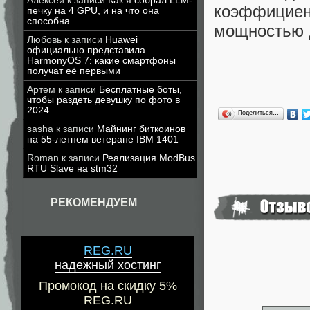
Алексей
к записи
Как я собрал LLM-
коэффициент
печку на 4 GPU, и на что она
способна
мощностью д
Любовь
к записи
Huawei
официально представила
HarmonyOS 7: какие смартфоны
получат её первыми
Артем
к записи
Бесплатные боты,
чтобы раздеть девушку по фото в
2024
Поделиться…
sasha
к записи
Майнинг биткоинов
на 55-летнем ветеране IBM 1401
Roman
к записи
Реализация ModBus
RTU Slave на stm32
РЕКОМЕНДУЕМ
REG.RU
надежный хостинг
Промокод на скидку 5%
REG.RU