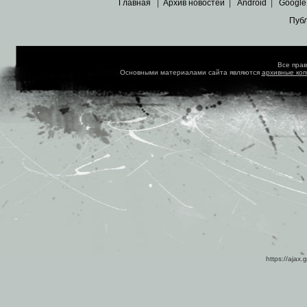
Главная
|
Архив новостей
|
Android
|
Google
Пуб
Все пра
Основными материалами сайта являются
архивные ко
https://ajax.