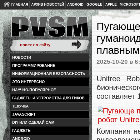
ГЛАВНАЯ
АРХИВ НОВОСТЕЙ
ANDROID
GOOGLE
APPLE
MICROSOF
Пугающе 
гуманоид
плавным
НОВОСТИ
2025-10-20
в 6
ПРОГРАММИРОВАНИЕ
ИНФОРМАЦИОННАЯ БЕЗОПАСНОСТЬ
Unitree Ro
ЭТО ИНТЕРЕСНО
бионическог
НАУЧНО-ПОПУЛЯРНОЕ
составляет 
ГАДЖЕТЫ И УСТРОЙСТВА ДЛЯ ГИКОВ
ТЕКУЧКА
JAVASCRIPT
DIY ИЛИ СДЕЛАЙ САМ
Компания не
ГАДЖЕТЫ
видеодемон
ANDROID