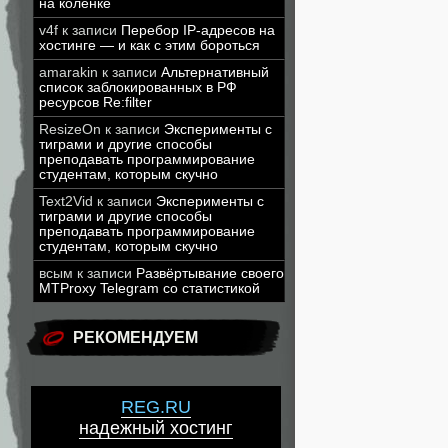
на коленке
v4f
к записи
Перебор IP-адресов на
хостинге — и как с этим бороться
amarakin
к записи
Альтернативный
список заблокированных в РФ
ресурсов Re:filter
ResizeOn
к записи
Эксперименты с
тиграми и другие способы
преподавать программирование
студентам, которым скучно
Text2Vid
к записи
Эксперименты с
тиграми и другие способы
преподавать программирование
студентам, которым скучно
всым
к записи
Развёртывание своего
MTProxy Telegram со статистикой
РЕКОМЕНДУЕМ
REG.RU
надежный хостинг