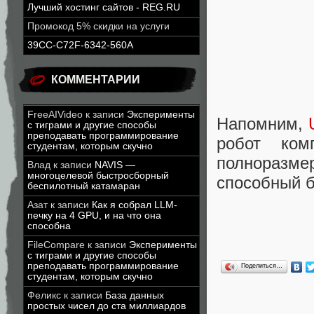
Лучший хостинг сайтов - REG.RU
Промокод 5% скидки на услуги
39CC-C72F-6342-560A
КОММЕНТАРИИ
FreeAIVideo
к записи
Эксперименты
Напомним,
с тиграми и другие способы
преподавать программирование
робот ком
студентам, которым скучно
полноразме
Влад
к записи
NAVIS —
многоцелевой быстросборный
способный б
беспилотный катамаран
Азат
к записи
Как я собрал LLM-
печку на 4 GPU, и на что она
способна
FileCompare
к записи
Эксперименты
с тиграми и другие способы
преподавать программирование
Поделиться…
студентам, которым скучно
Феликс
к записи
База данных
простых чисел до ста миллиардов