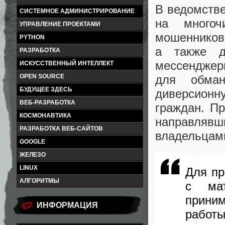
В ведомстве
СИСТЕМНОЕ АДМИНИСТРИРОВАНИЕ
на многоч
УПРАВЛЕНИЕ ПРОЕКТАМИ
мошенников.
PYTHON
а также д
РАЗРАБОТКА
мессенджер
ИСКУССТВЕННЫЙ ИНТЕЛЛЕКТ
для обман
OPEN SOURCE
БУДУЩЕЕ ЗДЕСЬ
диверсионн
ВЕБ-РАЗРАБОТКА
граждан. Пр
КОСМОНАВТИКА
направлявши
РАЗРАБОТКА ВЕБ-САЙТОВ
владельцам
GOOGLE
ЖЕЛЕЗО
LINUX
Для пр
АЛГОРИТМЫ
с мат
прини
ИНФОРМАЦИЯ
работы