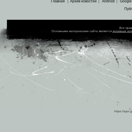
Главная
|
Архив новостей
|
Android
|
Google
Пуб
Все пра
Основными материалами сайта являются
архивные ко
https://ajax.