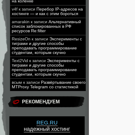
на коленке
v4f
к записи
Перебор IP-адресов на
хостинге — и как с этим бороться
amarakin
к записи
Альтернативный
список заблокированных в РФ
ресурсов Re:filter
ResizeOn
к записи
Эксперименты с
тиграми и другие способы
преподавать программирование
студентам, которым скучно
Text2Vid
к записи
Эксперименты с
тиграми и другие способы
преподавать программирование
студентам, которым скучно
всым
к записи
Развёртывание своего
MTProxy Telegram со статистикой
РЕКОМЕНДУЕМ
REG.RU
надежный хостинг