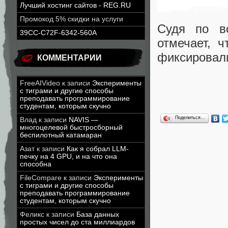
Лучший хостинг сайтов - REG.RU
Промокод 5% скидки на услуги
Судя по в
39CC-C72F-6342-560A
отмечает, 
фиксировал
КОММЕНТАРИИ
FreeAIVideo
к записи
Эксперименты
с тиграми и другие способы
преподавать программирование
студентам, которым скучно
Поделиться…
Влад
к записи
NAVIS —
многоцелевой быстросборный
беспилотный катамаран
Азат
к записи
Как я собрал LLM-
печку на 4 GPU, и на что она
способна
FileCompare
к записи
Эксперименты
с тиграми и другие способы
преподавать программирование
студентам, которым скучно
Феликс
к записи
База данных
простых чисел до ста миллиардов