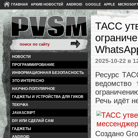
ГЛАВНАЯ
АРХИВ НОВОСТЕЙ
ANDROID
GOOGLE
APPLE
MICROSOF
ТАСС утв
огранич
WhatsApp
НОВОСТИ
2025-10-22
в 1
ПРОГРАММИРОВАНИЕ
Ресурс ТА
ИНФОРМАЦИОННАЯ БЕЗОПАСНОСТЬ
ЭТО ИНТЕРЕСНО
ведомство 
НАУЧНО-ПОПУЛЯРНОЕ
ограничени
ГАДЖЕТЫ И УСТРОЙСТВА ДЛЯ ГИКОВ
Речь идёт н
ТЕКУЧКА
JAVASCRIPT
DIY ИЛИ СДЕЛАЙ САМ
ГАДЖЕТЫ
Создано Gr
ANDROID