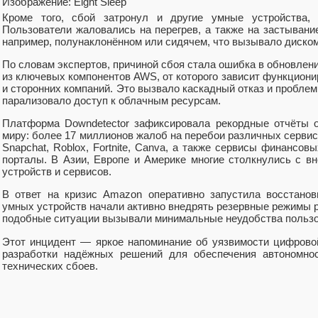
Изображение: Eight Sleep
Кроме того, сбой затронул и другие умные устройства
Пользователи жаловались на перегрев, а также на застывани
например, полунаклонённом или сидячем, что вызывало диском
По словам экспертов, причиной сбоя стала ошибка в обновле
из ключевых компонентов AWS, от которого зависит функцион
и сторонних компаний. Это вызвало каскадный отказ и пробле
парализовало доступ к облачным ресурсам.
Платформа Downdetector зафиксировала рекордные отчёты о
миру: более 17 миллионов жалоб на перебои различных серви
Snapchat, Roblox, Fortnite, Canva, а также сервисы финансов
порталы. В Азии, Европе и Америке многие столкнулись с 
устройств и сервисов.
В ответ на кризис Amazon оперативно запустила восстанов
умных устройств начали активно внедрять резервные режимы 
подобные ситуации вызывали минимальные неудобства пользо
Этот инцидент — яркое напоминание об уязвимости цифрово
разработки надёжных решений для обеспечения автономнос
технических сбоев.