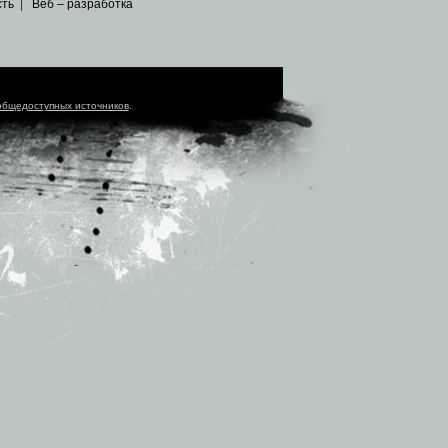
сть
|
Веб – разработка
общедоступных источников
.