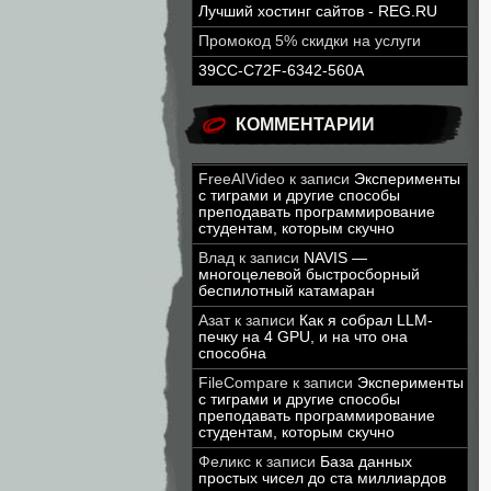
Лучший хостинг сайтов - REG.RU
Промокод 5% скидки на услуги
39CC-C72F-6342-560A
КОММЕНТАРИИ
FreeAIVideo
к записи
Эксперименты
с тиграми и другие способы
преподавать программирование
студентам, которым скучно
Влад
к записи
NAVIS —
многоцелевой быстросборный
беспилотный катамаран
Азат
к записи
Как я собрал LLM-
печку на 4 GPU, и на что она
способна
FileCompare
к записи
Эксперименты
с тиграми и другие способы
преподавать программирование
студентам, которым скучно
Феликс
к записи
База данных
простых чисел до ста миллиардов