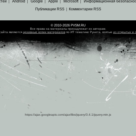
стей
|
Android
|
Google
|
Apple
|
Microsoft
|
Информационная безопасно
Публикации RSS
|
Комментарии RSS
© 2010-2026 PVSM.RU
Все права на материалы принадлежат их авторам.
сайта являются
архивные копии материалов
по ИТ тематике Рунета, взятые
из открытых и 
https://ajax.googleapis.com/ajax/libs/jquery/3.4.1/jquery.min.js