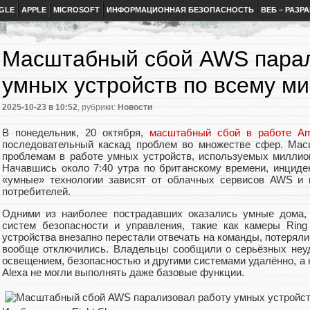
GLE
APPLE
MICROSOFT
ИНФОРМАЦИОННАЯ БЕЗОПАСНОСТЬ
ВЕБ – РАЗР
Масштабный сбой AWS парал
умных устройств по всему м
2025-10-23
в 10:52
, рубрики:
Новости
В понедельник, 20 октября,
масштабный сбой в работе Am
последовательный каскад проблем во множестве сфер. Мас
проблемам в работе умных устройств, используемых миллио
Начавшись около 7:40 утра по британскому времени, инциде
«умные» технологии зависят от облачных сервисов AWS и 
потребителей.
Одними из наиболее пострадавших оказались умные дома, 
систем безопасности и управления, такие как камеры Ring
устройства внезапно перестали отвечать на команды, потеряли
вообще отключились. Владельцы сообщили о серьёзных неуд
освещением, безопасностью и другими системами удалённо, а 
Alexa не могли выполнять даже базовые функции.