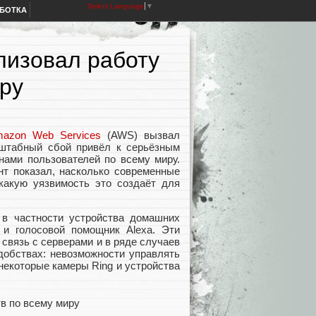
Select Language
▼
АБОТКА
изовал работу
иру
azon Web Services
(AWS) вызвал
штабный сбой привёл к серьёзным
нами пользователей по всему миру.
нт показал, насколько современные
какую уязвимость это создаёт для
в частности устройства домашних
 и голосовой помощник Alexa. Эти
 связь с серверами и в ряде случаев
обствах: невозможности управлять
некоторые камеры Ring и устройства