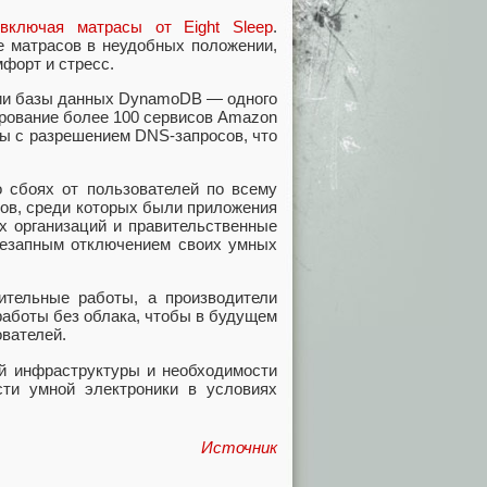
,
включая матрасы от Eight Sleep
.
е матрасов в неудобных положении,
форт и стресс.
нии базы данных DynamoDB — одного
ирование более 100 сервисов Amazon
мы с разрешением DNS-запросов, что
 сбоях от пользователей по всему
сов, среди которых были приложения
ых организаций и правительственные
внезапным отключением своих умных
ительные работы, а производители
работы без облака, чтобы в будущем
вателей.
й инфраструктуры и необходимости
ти умной электроники в условиях
Источник