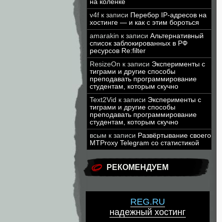
на коленке
v4f
к записи
Перебор IP-адресов на
хостинге — и как с этим бороться
amarakin
к записи
Альтернативный
список заблокированных в РФ
ресурсов Re:filter
ResizeOn
к записи
Эксперименты с
тиграми и другие способы
преподавать программирование
студентам, которым скучно
Text2Vid
к записи
Эксперименты с
тиграми и другие способы
преподавать программирование
студентам, которым скучно
всым
к записи
Развёртывание своего
MTProxy Telegram со статистикой
РЕКОМЕНДУЕМ
REG.RU
надежный хостинг