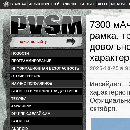
ГЛАВНАЯ
АРХИВ НОВОСТЕЙ
ANDROID
GOOGLE
APPLE
MICROSOF
7300 мАч
рамка, т
довольно
НОВОСТИ
характер
ПРОГРАММИРОВАНИЕ
2025-10-25
в 9
ИНФОРМАЦИОННАЯ БЕЗОПАСНОСТЬ
ЭТО ИНТЕРЕСНО
Инсайдер D
НАУЧНО-ПОПУЛЯРНОЕ
характерис
ГАДЖЕТЫ И УСТРОЙСТВА ДЛЯ ГИКОВ
Официальна
ТЕКУЧКА
JAVASCRIPT
октября.
DIY ИЛИ СДЕЛАЙ САМ
ГАДЖЕТЫ
ANDROID