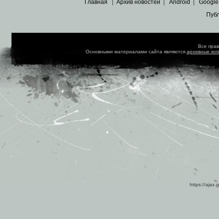
Главная
|
Архив новостей
|
Android
|
Google
Пуб
Все пра
Основными материалами сайта являются
архивные ко
https://ajax.