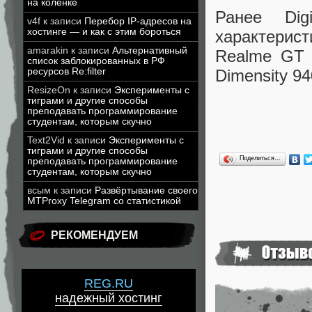
на коленке
Ранее Dig
v4f
к записи
Перебор IP-адресов на
хостинге — и как с этим бороться
характерист
amarakin
к записи
Альтернативный
Realme GT 
список заблокированных в РФ
Dimensity 94
ресурсов Re:filter
ResizeOn
к записи
Эксперименты с
тиграми и другие способы
преподавать программирование
студентам, которым скучно
Text2Vid
к записи
Эксперименты с
тиграми и другие способы
Поделиться…
преподавать программирование
студентам, которым скучно
всым
к записи
Развёртывание своего
MTProxy Telegram со статистикой
РЕКОМЕНДУЕМ
REG.RU
надежный хостинг