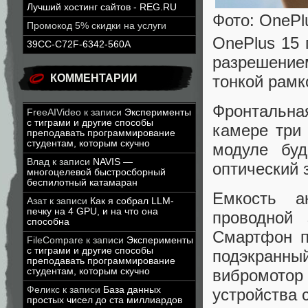
Лучший хостинг сайтов - REG.RU
Фото: OnePl
Промокод 5% скидки на услуги
OnePlus 15 
39CC-C72F-6342-560A
разрешением
тонкой рамк
КОММЕНТАРИИ
Фронтальна
FreeAIVideo
к записи
Эксперименты
с тиграми и другие способы
камере три 
преподавать программирование
студентам, которым скучно
модуле буд
Влад
к записи
NAVIS —
оптический з
многоцелевой быстросборный
беспилотный катамаран
Емкость а
Азат
к записи
Как я собрал LLM-
печку на 4 GPU, и на что она
проводной
способна
Смартфон п
FileCompare
к записи
Эксперименты
с тиграми и другие способы
подэкран
преподавать программирование
студентам, которым скучно
вибромото
Феликс
к записи
База данных
устройства 
простых чисел до ста миллиардов