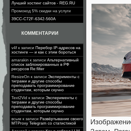
Лучший хостинг сайтов - REG.RU
Промокод 5% скидки на услуги
39CC-C72F-6342-560A
КОММЕНТАРИИ
v4f
к записи
Перебор IP-адресов на
хостинге — и как с этим бороться
amarakin
к записи
Альтернативный
список заблокированных в РФ
ресурсов Re:filter
ResizeOn
к записи
Эксперименты с
тиграми и другие способы
преподавать программирование
студентам, которым скучно
Text2Vid
к записи
Эксперименты с
тиграми и другие способы
преподавать программирование
студентам, которым скучно
всым
к записи
Развёртывание своего
Изображение
MTProxy Telegram со статистикой