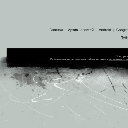
Главная
|
Архив новостей
|
Android
|
Google
Пуб
Все пра
Основными материалами сайта являются
архивные ко