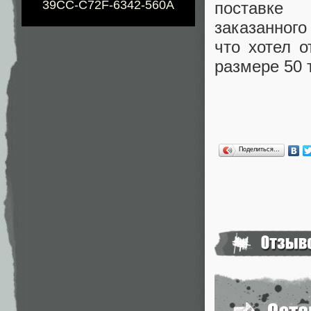
39CC-C72F-6342-560A
поставке 
заказанног
что хотел о
размере 50 
Поделиться…