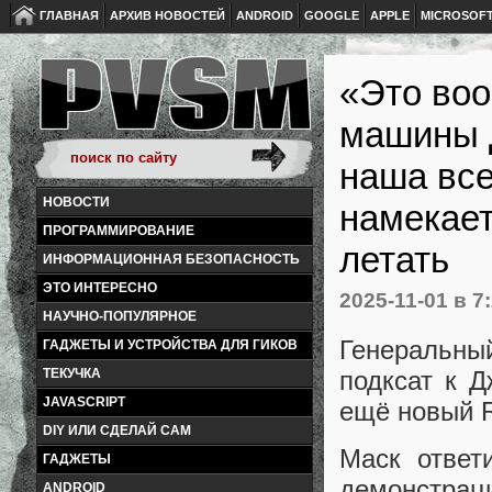
ГЛАВНАЯ
АРХИВ НОВОСТЕЙ
ANDROID
GOOGLE
APPLE
MICROSOF
«Это воо
машины Д
наша все
НОВОСТИ
намекает
ПРОГРАММИРОВАНИЕ
летать
ИНФОРМАЦИОННАЯ БЕЗОПАСНОСТЬ
ЭТО ИНТЕРЕСНО
2025-11-01
в 7
НАУЧНО-ПОПУЛЯРНОЕ
Генеральны
ГАДЖЕТЫ И УСТРОЙСТВА ДЛЯ ГИКОВ
подксат к Д
ТЕКУЧКА
JAVASCRIPT
ещё новый R
DIY ИЛИ СДЕЛАЙ САМ
Маск ответ
ГАДЖЕТЫ
демонстрац
ANDROID