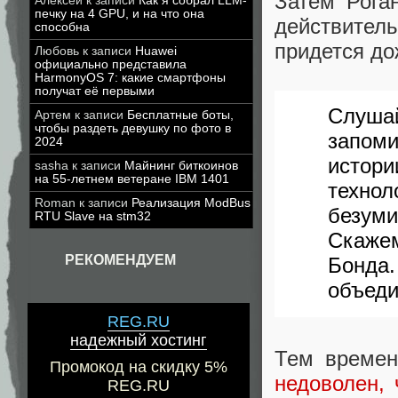
Затем Рога
Алексей
к записи
Как я собрал LLM-
печку на 4 GPU, и на что она
действител
способна
придется до
Любовь
к записи
Huawei
официально представила
HarmonyOS 7: какие смартфоны
получат её первыми
Слуша
Артем
к записи
Бесплатные боты,
чтобы раздеть девушку по фото в
запом
2024
истор
sasha
к записи
Майнинг биткоинов
на 55-летнем ветеране IBM 1401
техно
Roman
к записи
Реализация ModBus
безуми
RTU Slave на stm32
Скаже
РЕКОМЕНДУЕМ
Бонда
объеди
REG.RU
надежный хостинг
Тем времен
Промокод на скидку 5%
недоволен, 
REG.RU