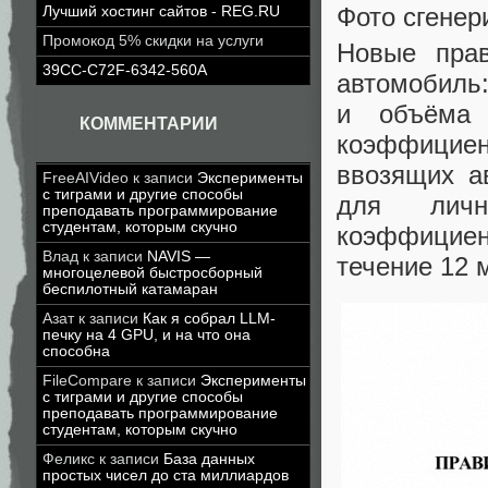
Фото сгене
Лучший хостинг сайтов - REG.RU
Промокод 5% скидки на услуги
Новые прав
39CC-C72F-6342-560A
автомобиль:
и объёма 
КОММЕНТАРИИ
коэффицие
ввозящих а
FreeAIVideo
к записи
Эксперименты
с тиграми и другие способы
для личн
преподавать программирование
студентам, которым скучно
коэффициен
Влад
к записи
NAVIS —
течение 12 
многоцелевой быстросборный
беспилотный катамаран
Азат
к записи
Как я собрал LLM-
печку на 4 GPU, и на что она
способна
FileCompare
к записи
Эксперименты
с тиграми и другие способы
преподавать программирование
студентам, которым скучно
Феликс
к записи
База данных
простых чисел до ста миллиардов