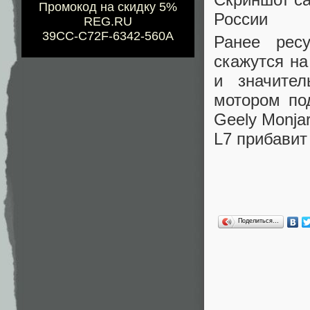
Промокод на скидку 5%
России
REG.RU
39CC-C72F-6342-560A
Ранее рес
скажутся на
и значител
мотором по
Geely Monja
L7 прибавит
Поделиться…