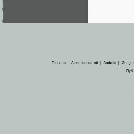
Главная
|
Архив новостей
|
Android
|
Google
Пуб
Все пра
Основными материалами сайта являются
архивные ко