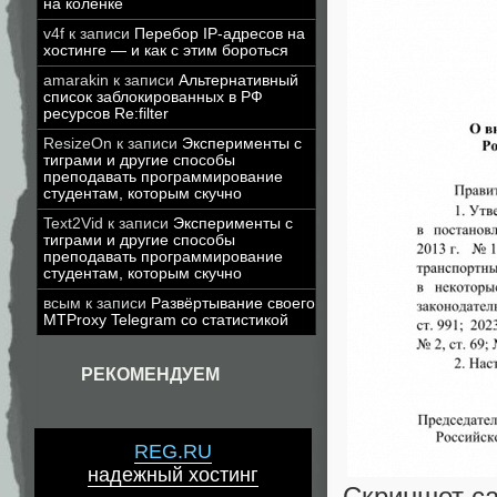
на коленке
v4f
к записи
Перебор IP-адресов на
хостинге — и как с этим бороться
amarakin
к записи
Альтернативный
список заблокированных в РФ
ресурсов Re:filter
ResizeOn
к записи
Эксперименты с
тиграми и другие способы
преподавать программирование
студентам, которым скучно
Text2Vid
к записи
Эксперименты с
тиграми и другие способы
преподавать программирование
студентам, которым скучно
всым
к записи
Развёртывание своего
MTProxy Telegram со статистикой
РЕКОМЕНДУЕМ
REG.RU
надежный хостинг
Скриншот с