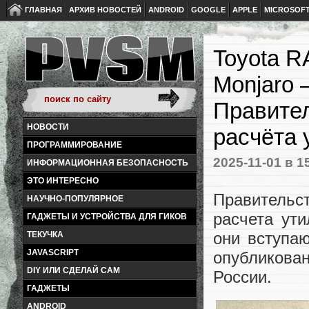
ГЛАВНАЯ
АРХИВ НОВОСТЕЙ
ANDROID
GOOGLE
APPLE
MICROSOF
Toyota R
Monjaro 
Правител
НОВОСТИ
расчёта 
ПРОГРАММИРОВАНИЕ
2025-11-01
в 1
ИНФОРМАЦИОННАЯ БЕЗОПАСНОСТЬ
ЭТО ИНТЕРЕСНО
Правительс
НАУЧНО-ПОПУЛЯРНОЕ
расчета ут
ГАДЖЕТЫ И УСТРОЙСТВА ДЛЯ ГИКОВ
они вступа
ТЕКУЧКА
JAVASCRIPT
опубликова
DIY ИЛИ СДЕЛАЙ САМ
России.
ГАДЖЕТЫ
ANDROID