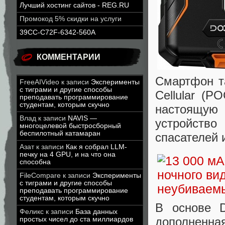
Лучший хостинг сайтов - REG.RU
Промокод 5% скидки на услуги
39CC-C72F-6342-560A
КОММЕНТАРИИ
Смартфон та
FreeAIVideo
к записи
Эксперименты
с тиграми и другие способы
Cellular (
преподавать программирование
студентам, которым скучно
настоящую 
Влад
к записи
NAVIS —
устройств
многоцелевой быстросборный
беспилотный катамаран
спасателей 
Азат
к записи
Как я собрал LLM-
печку на 4 GPU, и на что она
способна
FileCompare
к записи
Эксперименты
с тиграми и другие способы
преподавать программирование
студентам, которым скучно
В основе D
Феликс
к записи
База данных
дополненна
простых чисел до ста миллиардов