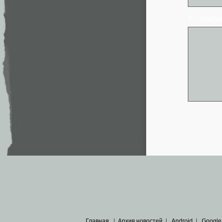
* - обя
Главная
|
Архив новостей
|
Android
|
Google