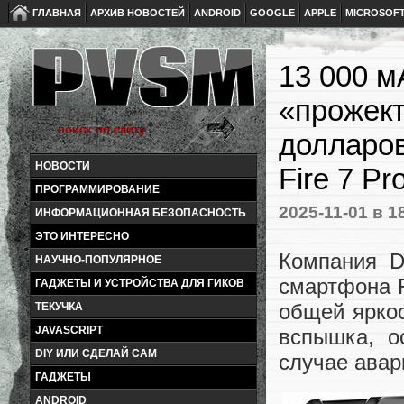
ГЛАВНАЯ
АРХИВ НОВОСТЕЙ
ANDROID
GOOGLE
APPLE
MICROSOF
13 000 м
«прожект
долларо
НОВОСТИ
Fire 7 Pr
ПРОГРАММИРОВАНИЕ
2025-11-01
в 1
ИНФОРМАЦИОННАЯ БЕЗОПАСНОСТЬ
ЭТО ИНТЕРЕСНО
Компания D
НАУЧНО-ПОПУЛЯРНОЕ
смартфона F
ГАДЖЕТЫ И УСТРОЙСТВА ДЛЯ ГИКОВ
общей яркос
ТЕКУЧКА
JAVASCRIPT
вспышка, о
DIY ИЛИ СДЕЛАЙ САМ
случае авар
ГАДЖЕТЫ
ANDROID