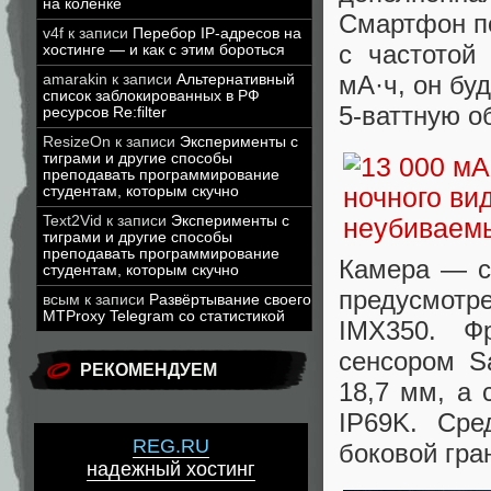
на коленке
Смартфон п
v4f
к записи
Перебор IP-адресов на
с частотой
хостинге — и как с этим бороться
мА·ч, он бу
amarakin
к записи
Альтернативный
список заблокированных в РФ
5-ваттную о
ресурсов Re:filter
ResizeOn
к записи
Эксперименты с
тиграми и другие способы
преподавать программирование
студентам, которым скучно
Text2Vid
к записи
Эксперименты с
тиграми и другие способы
преподавать программирование
Камера — с
студентам, которым скучно
предусмотр
всым
к записи
Развёртывание своего
MTProxy Telegram со статистикой
IMX350. Ф
сенсором S
РЕКОМЕНДУЕМ
18,7 мм, а 
IP69K. Сре
REG.RU
боковой гра
надежный хостинг