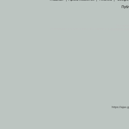
Пуб
Все пра
Основными материалами сайта являются
архивные ко
https://ajax.