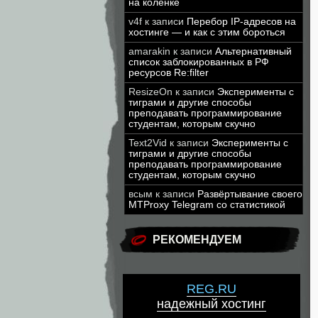
на коленке
v4f
к записи
Перебор IP-адресов на
хостинге — и как с этим бороться
amarakin
к записи
Альтернативный
список заблокированных в РФ
ресурсов Re:filter
ResizeOn
к записи
Эксперименты с
тиграми и другие способы
преподавать программирование
студентам, которым скучно
Text2Vid
к записи
Эксперименты с
тиграми и другие способы
преподавать программирование
студентам, которым скучно
всым
к записи
Развёртывание своего
MTProxy Telegram со статистикой
РЕКОМЕНДУЕМ
REG.RU
надежный хостинг