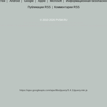
стей
|
Android
|
Google
|
Apple
|
Microsoft
|
Информационная безопасно
Публикации RSS
|
Комментарии RSS
© 2010-2026 PVSM.RU
Все права на материалы принадлежат их авторам.
сайта являются
архивные копии материалов
по ИТ тематике Рунета, взятые
из открытых и 
https://ajax.googleapis.com/ajax/libs/jquery/3.4.1/jquery.min.js