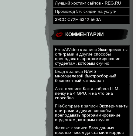
Лучший хостинг сайтов - REG.RU
Промокод 5% скидки на услуги
39CC-C72F-6342-560A
КОММЕНТАРИИ
FreeAIVideo
к записи
Эксперименты
с тиграми и другие способы
преподавать программирование
студентам, которым скучно
Влад
к записи
NAVIS —
многоцелевой быстросборный
беспилотный катамаран
Азат
к записи
Как я собрал LLM-
печку на 4 GPU, и на что она
способна
FileCompare
к записи
Эксперименты
с тиграми и другие способы
преподавать программирование
студентам, которым скучно
Феликс
к записи
База данных
простых чисел до ста миллиардов