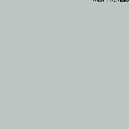
Главная
|
Архив ново
Основными материалами 