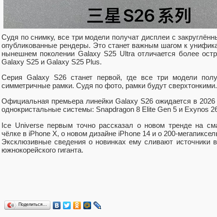
Судя по снимку, все три модели получат дисплеи с закруглённ
опубликованные рендеры. Это станет важным шагом к унифика
нынешнем поколении Galaxy S25 Ultra отличается более ост
Galaxy S25 и Galaxy S25 Plus.
Серия Galaxy S26 станет первой, где все три модели пол
симметричные рамки. Судя по фото, рамки будут сверхтонкими.
Официальная премьера линейки Galaxy S26 ожидается в 2026 
однокристальные системы: Snapdragon 8 Elite Gen 5 и Exynos 2
Ice Universe первым точно рассказал о новом тренде на с
чёлке в iPhone X, о новом дизайне iPhone 14 и о 200-мегапикс
Эксклюзивные сведения о новинках ему сливают источники в
южнокорейского гиганта.
Поделиться…