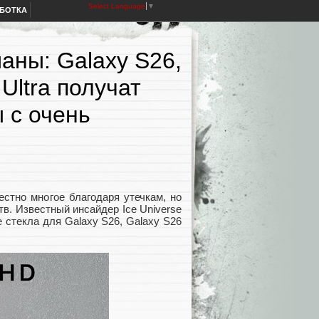
Select Language
▼
АБОТКА
ны: Galaxy S26,
Ultra получат
 с очень
стно многое благодаря утечкам, но
в. Известный инсайдер Ice Universe
 стекла для Galaxy S26, Galaxy S26