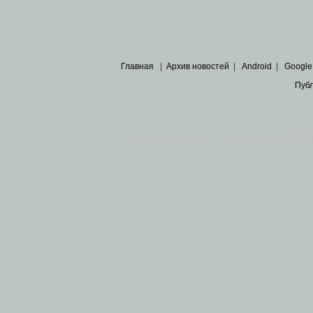
Главная
|
Архив новостей
|
Android
|
Google
Пуб
Все пра
Основными материалами сайта являются
архивные ко