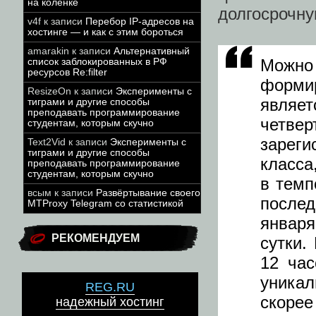
на коленке
долгосрочну
v4f
к записи
Перебор IP-адресов на
хостинге — и как с этим бороться
amarakin
к записи
Альтернативный
Можн
список заблокированных в РФ
ресурсов Re:filter
форми
ResizeOn
к записи
Эксперименты с
являет
тиграми и другие способы
преподавать программирование
четв
студентам, которым скучно
зарег
Text2Vid
к записи
Эксперименты с
тиграми и другие способы
класса
преподавать программирование
студентам, которым скучно
в темп
всым
к записи
Развёртывание своего
послед
MTProxy Telegram со статистикой
января
РЕКОМЕНДУЕМ
сутки.
12 час
уника
REG.RU
скорее
надежный хостинг