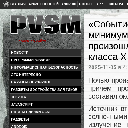
ГЛАВНАЯ
АРХИВ НОВОСТЕЙ
ANDROID
GOOGLE
APPLE
MICROSOF
«Событие
минимум 
произош
НОВОСТИ
класса X
ПРОГРАММИРОВАНИЕ
2025-11-05
в 4
ИНФОРМАЦИОННАЯ БЕЗОПАСНОСТЬ
ЭТО ИНТЕРЕСНО
Ночью прои
НАУЧНО-ПОПУЛЯРНОЕ
причем пр
ГАДЖЕТЫ И УСТРОЙСТВА ДЛЯ ГИКОВ
составил ок
ТЕКУЧКА
JAVASCRIPT
Источник в
DIY ИЛИ СДЕЛАЙ САМ
солнечным
ГАДЖЕТЫ
излучение
ANDROID