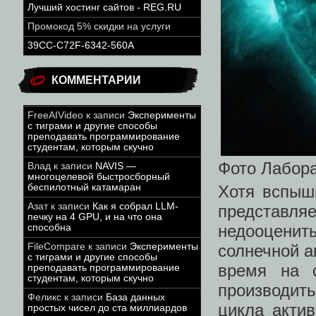
Лучший хостинг сайтов - REG.RU
Промокод 5% скидки на услуги
39CC-C72F-6342-560A
КОММЕНТАРИИ
FreeAIVideo
к записи
Эксперименты
с тиграми и другие способы
преподавать программирование
студентам, которым скучно
Фото Лабор
Влад
к записи
NAVIS —
многоцелевой быстросборный
Хотя вспыш
беспилотный катамаран
Азат
к записи
Как я собрал LLM-
представл
печку на 4 GPU, и на что она
недооценит
способна
солнечной а
FileCompare
к записи
Эксперименты
с тиграми и другие способы
время на с
преподавать программирование
студентам, которым скучно
производит
Феликс
к записи
База данных
цикла акти
простых чисел до ста миллиардов