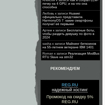
Алексей
к записи
Как я собрал LLM-
печку на 4 GPU, и на что она
способна
Любовь
к записи
Huawei
официально представила
HarmonyOS 7: какие смартфоны
получат её первыми
Артем
к записи
Бесплатные боты,
чтобы раздеть девушку по фото в
2024
sasha
к записи
Майнинг биткоинов
на 55-летнем ветеране IBM 1401
Roman
к записи
Реализация ModBus
RTU Slave на stm32
РЕКОМЕНДУЕМ
REG.RU
надежный хостинг
Промокод на скидку 5%
REG.RU