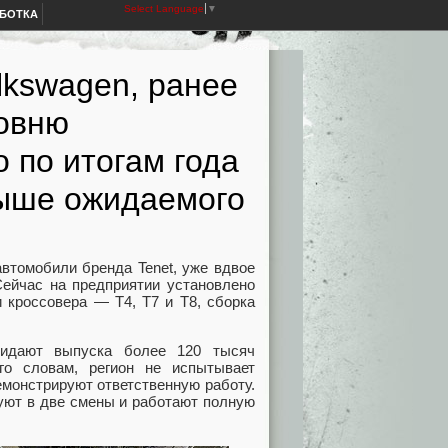
Select Language
▼
АБОТКА
lkswagen, ранее
ровню
 по итогам года
выше ожидаемого
автомобили бренда Tenet, уже вдвое
Сейчас на предприятии установлено
 кроссовера — T4, T7 и T8, сборка
жидают выпуска более 120 тысяч
го словам, регион не испытывает
емонстрируют ответственную работу.
уют в две смены и работают полную