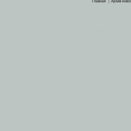
Главная
|
Архив ново
Основными материалами 