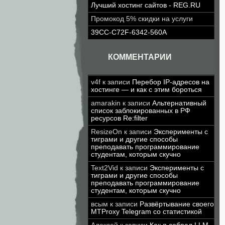
Лучший хостинг сайтов - REG.RU
Промокод 5% скидки на услуги
39CC-C72F-6342-560A
КОММЕНТАРИИ
v4f
к записи
Перебор IP-адресов на
хостинге — и как с этим бороться
amarakin
к записи
Альтернативный
список заблокированных в РФ
ресурсов Re:filter
ResizeOn
к записи
Эксперименты с
тиграми и другие способы
преподавать программирование
студентам, которым скучно
Text2Vid
к записи
Эксперименты с
тиграми и другие способы
преподавать программирование
студентам, которым скучно
всым
к записи
Развёртывание своего
MTProxy Telegram со статистикой