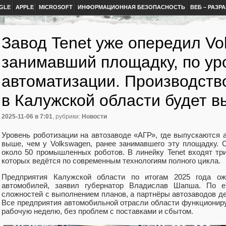
GLE
APPLE
MICROSOFT
ИНФОРМАЦИОННАЯ БЕЗОПАСНОСТЬ
ВЕБ – РАЗР
Завод Tenet уже опередил Vo
занимавший площадку, по у
автоматизации. Производство
в Калужской области будет 
2025-11-06
в 7:01
, рубрики:
Новости
Уровень роботизации на автозаводе «АГР», где выпускаются 
выше, чем у Volkswagen, ранее занимавшего эту площадку. 
около 50 промышленных роботов. В линейку Tenet входят три
которых ведётся по современным технологиям полного цикла.
Предприятия Калужской области по итогам 2025 года о
автомобилей, заявил губернатор Владислав Шапша. По е
сложностей с выполнением планов, а партнёры автозаводов д
Все предприятия автомобильной отрасли области функционир
рабочую неделю, без проблем с поставками и сбытом.