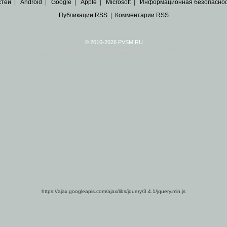
стей
|
Android
|
Google
|
Apple
|
Microsoft
|
Информационная безопасно
Публикации RSS
|
Комментарии RSS
© 2010-2026 PVSM.RU
Все права на материалы принадлежат их авторам.
сайта являются
архивные копии материалов
по ИТ тематике Рунета, взятые
из открытых и 
https://ajax.googleapis.com/ajax/libs/jquery/3.4.1/jquery.min.js