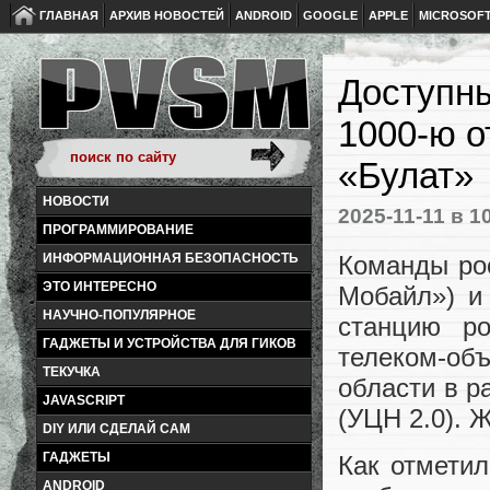
ГЛАВНАЯ
АРХИВ НОВОСТЕЙ
ANDROID
GOOGLE
APPLE
MICROSOF
Доступны
1000-ю о
«Булат»
НОВОСТИ
2025-11-11
в 1
ПРОГРАММИРОВАНИЕ
Команды ро
ИНФОРМАЦИОННАЯ БЕЗОПАСНОСТЬ
ЭТО ИНТЕРЕСНО
Мобайл») и
НАУЧНО-ПОПУЛЯРНОЕ
станцию ро
ГАДЖЕТЫ И УСТРОЙСТВА ДЛЯ ГИКОВ
телеком-об
ТЕКУЧКА
области в р
JAVASCRIPT
(УЦН 2.0). 
DIY ИЛИ СДЕЛАЙ САМ
ГАДЖЕТЫ
Как отметил
ANDROID