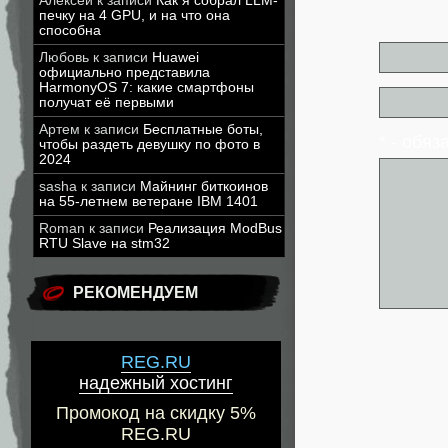
Алексей
к записи
Как я собрал LLM-
печку на 4 GPU, и на что она
способна
Любовь
к записи
Huawei
официально представила
HarmonyOS 7: какие смартфоны
получат её первыми
Артем
к записи
Бесплатные боты,
* - обя
чтобы раздеть девушку по фото в
2024
sasha
к записи
Майнинг биткоинов
на 55-летнем ветеране IBM 1401
Roman
к записи
Реализация ModBus
RTU Slave на stm32
РЕКОМЕНДУЕМ
REG.RU
надежный хостинг
Промокод на скидку 5%
REG.RU