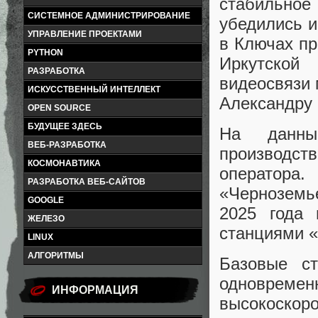
стабильное 
СИСТЕМНОЕ АДМИНИСТРИРОВАНИЕ
убедились и
УПРАВЛЕНИЕ ПРОЕКТАМИ
в Ключах пр
PYTHON
Иркутской
РАЗРАБОТКА
видеосвязи 
ИСКУССТВЕННЫЙ ИНТЕЛЛЕКТ
Александру 
OPEN SOURCE
БУДУЩЕЕ ЗДЕСЬ
На данный
ВЕБ-РАЗРАБОТКА
производств
КОСМОНАВТИКА
оператора
РАЗРАБОТКА ВЕБ-САЙТОВ
«Черноземье
GOOGLE
2025 года 
ЖЕЛЕЗО
станциями «
LINUX
АЛГОРИТМЫ
Базовые ст
одновремен
ИНФОРМАЦИЯ
высокоско