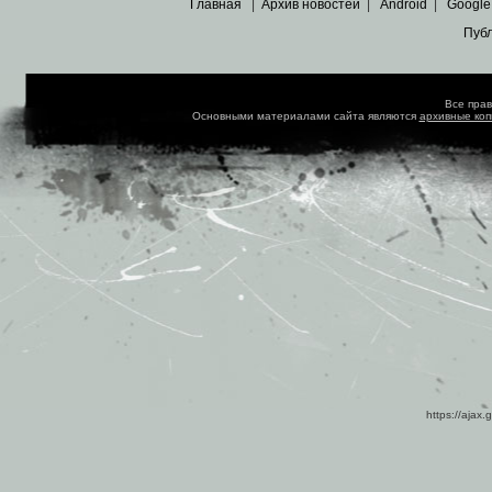
Главная
|
Архив новостей
|
Android
|
Google
Пуб
Все пра
Основными материалами сайта являются
архивные ко
https://ajax.