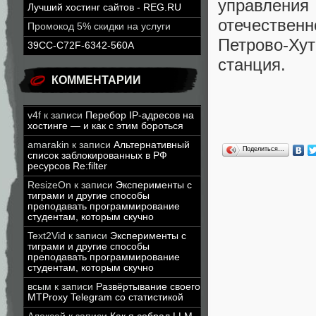
управления
Лучший хостинг сайтов - REG.RU
отечестве
Промокод 5% скидки на услуги
Петрово-Х
39CC-C72F-6342-560A
станция.
КОММЕНТАРИИ
v4f
к записи
Перебор IP-адресов на
хостинге — и как с этим бороться
amarakin
к записи
Альтернативный
Поделиться…
список заблокированных в РФ
ресурсов Re:filter
ResizeOn
к записи
Эксперименты с
тиграми и другие способы
преподавать программирование
студентам, которым скучно
Text2Vid
к записи
Эксперименты с
тиграми и другие способы
преподавать программирование
студентам, которым скучно
всым
к записи
Развёртывание своего
MTProxy Telegram со статистикой