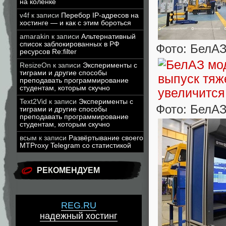
на коленке
v4f
к записи
Перебор IP-адресов на
хостинге — и как с этим бороться
amarakin
к записи
Альтернативный
список заблокированных в РФ
Фото: БелА
ресурсов Re:filter
ResizeOn
к записи
Эксперименты с
тиграми и другие способы
преподавать программирование
студентам, которым скучно
Text2Vid
к записи
Эксперименты с
Фото: БелА
тиграми и другие способы
преподавать программирование
студентам, которым скучно
всым
к записи
Развёртывание своего
MTProxy Telegram со статистикой
РЕКОМЕНДУЕМ
REG.RU
надежный хостинг