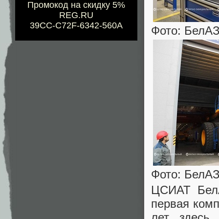
Промокод на скидку 5%
REG.RU
39CC-C72F-6342-560A
Фото: БелА
Фото: БелА
ЦСИАТ БелА
первая комп
лет здесь