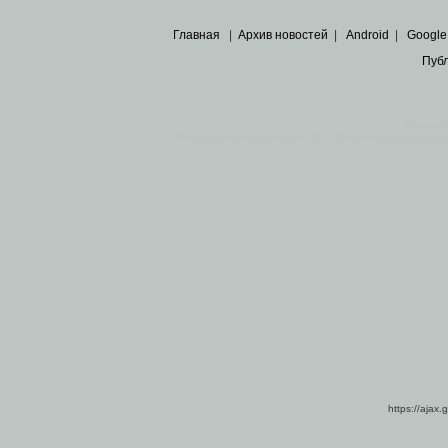
Главная
|
Архив новостей
|
Android
|
Google
Пуб
Все пра
Основными материалами сайта являются
архивные ко
https://ajax.