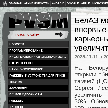
ГЛАВНАЯ
АРХИВ НОВОСТЕЙ
ANDROID
GOOGLE
APPLE
MICROSOF
БелАЗ м
впервые 
карьерны
НОВОСТИ
увеличит
ПРОГРАММИРОВАНИЕ
2025-11-11
в 2
ИНФОРМАЦИОННАЯ БЕЗОПАСНОСТЬ
ЭТО ИНТЕРЕСНО
На Белору
НАУЧНО-ПОПУЛЯРНОЕ
открыли обн
ГАДЖЕТЫ И УСТРОЙСТВА ДЛЯ ГИКОВ
тягачей (ЦС
ТЕКУЧКА
Сергея Лес
JAVASCRIPT
увеличить
DIY ИЛИ СДЕЛАЙ САМ
30%. Обнов
ГАДЖЕТЫ
ANDROID