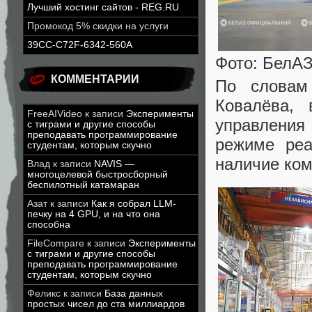
Лучший хостинг сайтов - REG.RU
Промокод 5% скидки на услуги
39CC-C72F-6342-560A
Фото: БелА
КОММЕНТАРИИ
По словам 
Ковалёва,
FreeAIVideo
к записи
Эксперименты
управления
с тиграми и другие способы
преподавать программирование
режиме реа
студентам, которым скучно
наличие ком
Влад
к записи
NAVIS —
многоцелевой быстросборный
беспилотный катамаран
Азат
к записи
Как я собрал LLM-
печку на 4 GPU, и на что она
способна
FileCompare
к записи
Эксперименты
с тиграми и другие способы
преподавать программирование
студентам, которым скучно
Феликс
к записи
База данных
простых чисел до ста миллиардов