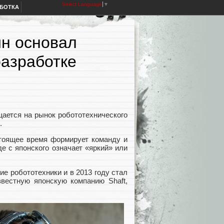
Select Language
▼
АБОТКА
ин основал
разработке
щается на рынок робототехнического
.
стоящее время формирует команду и
е с японского означает «яркий» или
е робототехники и в 2013 году стал
звестную японскую компанию Shaft,