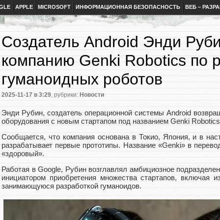
GLE
APPLE
MICROSOFT
ИНФОРМАЦИОННАЯ БЕЗОПАСНОСТЬ
ВЕБ – РАЗР
Создатель Android Энди Руб
компанию Genki Robotics по 
гуманоидных роботов
2025-11-17
в 3:29
, рубрики:
Новости
Энди Рубин, создатель операционной системы Android возвра
оборудования с новым стартапом под названием Genki Robotics
Сообщается, что компания основана в Токио, Япония, и в на
разрабатывает первые прототипы. Название «Genki» в перевод
«здоровый».
Работая в Google, Рубин возглавлял амбициозное подразделени
инициатором приобретения множества стартапов, включая и
занимающуюся разработкой гуманоидов.