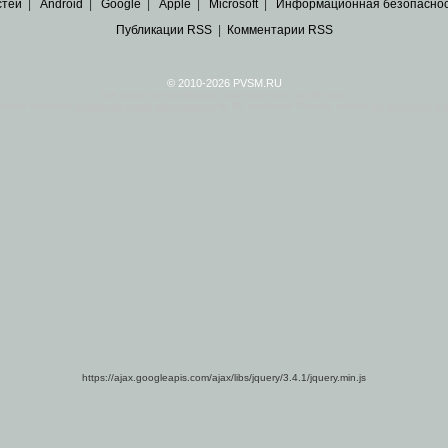
стей
|
Android
|
Google
|
Apple
|
Microsoft
|
Информационная безопасно
Публикации RSS
|
Комментарии RSS
© 2010-2026 PVSM.RU
Все права на материалы принадлежат их авторам.
сайта являются
архивные копии материалов
по ИТ тематике Рунета, взятые
из открытых и 
https://ajax.googleapis.com/ajax/libs/jquery/3.4.1/jquery.min.js