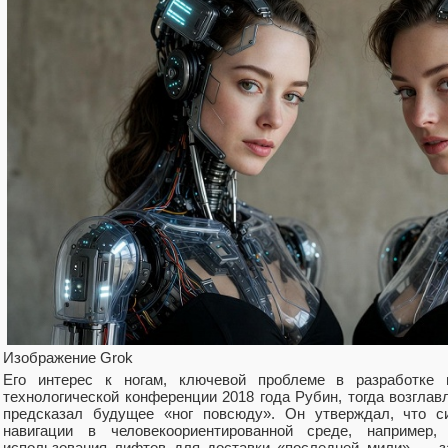
Изображение Grok
Его интерес к ногам, ключевой проблеме в разработке 
технологической конференции 2018 года Рубин, тогда возглавл
предсказал будущее «ног повсюду». Он утверждал, что 
навигации в человекоориентированной среде, наприме
использования лифтов для доставки «последней мили» — з