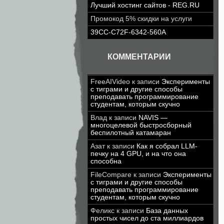
Лучший хостинг сайтов - REG.RU
Промокод 5% скидки на услуги
39CC-C72F-6342-560A
КОММЕНТАРИИ
FreeAIVideo
к записи
Эксперименты
с тиграми и другие способы
преподавать программирование
студентам, которым скучно
Влад
к записи
NAVIS —
многоцелевой быстросборный
беспилотный катамаран
Азат
к записи
Как я собрал LLM-
печку на 4 GPU, и на что она
способна
FileCompare
к записи
Эксперименты
с тиграми и другие способы
преподавать программирование
студентам, которым скучно
Феликс
к записи
База данных
простых чисел до ста миллиардов