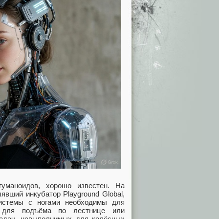
гуманоидов, хорошо известен. На
явший инкубатор Playground Global,
системы с ногами необходимы для
р, для подъёма по лестнице или
адач, невыполнимых для колёсных