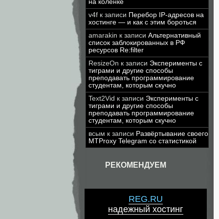
на коленке
v4f
к записи
Перебор IP-адресов на
хостинге — и как с этим бороться
amarakin
к записи
Альтернативный
список заблокированных в РФ
ресурсов Re:filter
ResizeOn
к записи
Эксперименты с
тиграми и другие способы
преподавать программирование
студентам, которым скучно
Text2Vid
к записи
Эксперименты с
тиграми и другие способы
преподавать программирование
студентам, которым скучно
всым
к записи
Развёртывание своего
MTProxy Telegram со статистикой
РЕКОМЕНДУЕМ
REG.RU
надежный хостинг