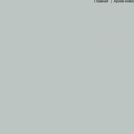
Главная
|
Архив ново
Основными материалами 