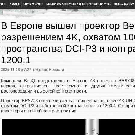
GLE
APPLE
MICROSOFT
ИНФОРМАЦИОННАЯ БЕЗОПАСНОСТЬ
ВЕБ – РАЗР
В Европе вышел проектор B
разрешением 4K, охватом 10
пространства DCI-P3 и конт
1200:1
2025-11-18
в 7:27
, рубрики:
Новости
Компания BenQ представила в Европе 4K-проектор BR9708,
парков, аттракционов, квест-комнат и других тематичес
цветопередачи и высокой контрастности.
Проектор BR9708 обеспечивает настоящее разрешение 4K UHD 
охватом DCI-P3 и собственной контрастностью 1200:1. Он пр
проекторы с низкой контрастностью.