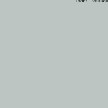
Главная
|
Архив ново
Основными материалами 