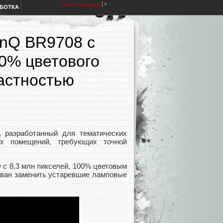
Select Language
▼
АБОТКА
enQ BR9708 с
0% цветового
растностью
 разработанный для тематических
ких помещений, требующих точной
с 8,3 млн пикселей, 100% цветовым
изван заменить устаревшие ламповые