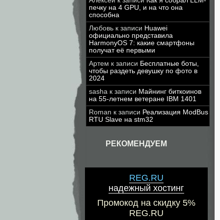
Алексей
к записи
Как я собрал LLM-
печку на 4 GPU, и на что она
способна
Любовь
к записи
Huawei
официально представила
HarmonyOS 7: какие смартфоны
получат её первыми
Артем
к записи
Бесплатные боты,
чтобы раздеть девушку по фото в
2024
sasha
к записи
Майнинг биткоинов
на 55-летнем ветеране IBM 1401
Roman
к записи
Реализация ModBus
RTU Slave на stm32
РЕКОМЕНДУЕМ
REG.RU
надежный хостинг
Промокод на скидку 5%
REG.RU