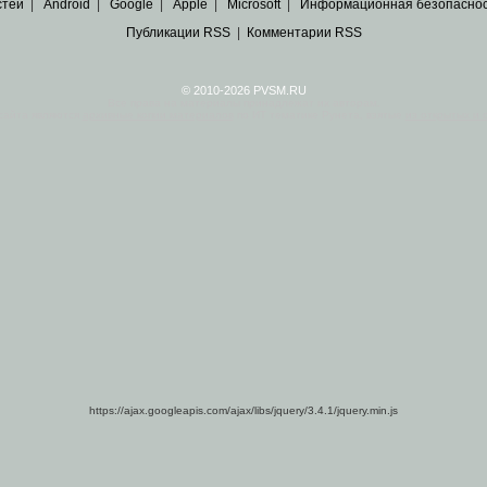
стей
|
Android
|
Google
|
Apple
|
Microsoft
|
Информационная безопасно
Публикации RSS
|
Комментарии RSS
© 2010-2026 PVSM.RU
Все права на материалы принадлежат их авторам.
сайта являются
архивные копии материалов
по ИТ тематике Рунета, взятые
из открытых и 
https://ajax.googleapis.com/ajax/libs/jquery/3.4.1/jquery.min.js