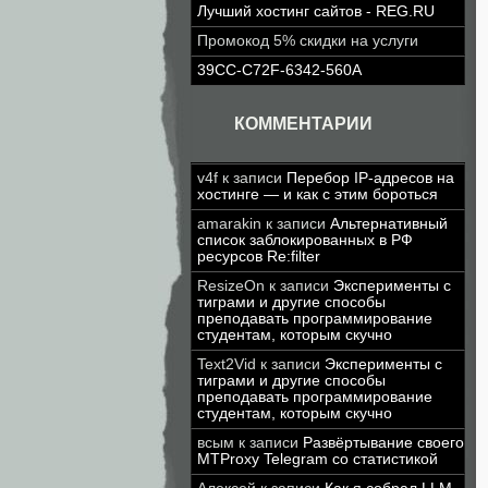
Лучший хостинг сайтов - REG.RU
Промокод 5% скидки на услуги
39CC-C72F-6342-560A
КОММЕНТАРИИ
v4f
к записи
Перебор IP-адресов на
хостинге — и как с этим бороться
amarakin
к записи
Альтернативный
список заблокированных в РФ
ресурсов Re:filter
ResizeOn
к записи
Эксперименты с
тиграми и другие способы
преподавать программирование
студентам, которым скучно
Text2Vid
к записи
Эксперименты с
тиграми и другие способы
преподавать программирование
студентам, которым скучно
всым
к записи
Развёртывание своего
MTProxy Telegram со статистикой