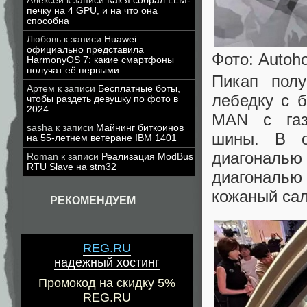
Алексей
к записи
Как я собрал LLM-
печку на 4 GPU, и на что она
способна
Любовь
к записи
Huawei
официально представила
Фото: Autoh
HarmonyOS 7: какие смартфоны
получат её первыми
Пикап полу
Артем
к записи
Бесплатные боты,
лебедку с 
чтобы раздеть девушку по фото в
2024
MAN с газ
sasha
к записи
Майнинг биткоинов
шины. В о
на 55-летнем ветеране IBM 1401
диагональ
Roman
к записи
Реализация ModBus
RTU Slave на stm32
диагональю
кожаный сало
РЕКОМЕНДУЕМ
REG.RU
надежный хостинг
Промокод на скидку 5%
REG.RU