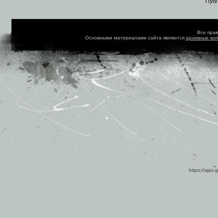
Пуб
Все пра
Основными материалами сайта являются
архивные ко
https://ajax.