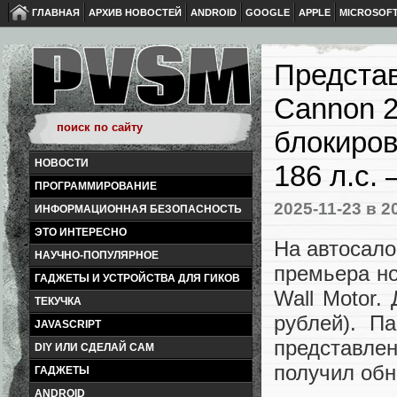
ГЛАВНАЯ
АРХИВ НОВОСТЕЙ
ANDROID
GOOGLE
APPLE
MICROSOF
Представ
Cannon 2
блокиров
НОВОСТИ
186 л.с.
ПРОГРАММИРОВАНИЕ
2025-11-23
в 2
ИНФОРМАЦИОННАЯ БЕЗОПАСНОСТЬ
ЭТО ИНТЕРЕСНО
На автосало
НАУЧНО-ПОПУЛЯРНОЕ
премьера но
ГАДЖЕТЫ И УСТРОЙСТВА ДЛЯ ГИКОВ
Wall Motor.
ТЕКУЧКА
рублей). П
JAVASCRIPT
представле
DIY ИЛИ СДЕЛАЙ САМ
получил обн
ГАДЖЕТЫ
ANDROID