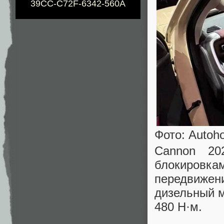
39CC-C72F-6342-560A
Фото: Autoh
Cannon 20
блокировка
передвиже
дизельный м
480 Н·м.