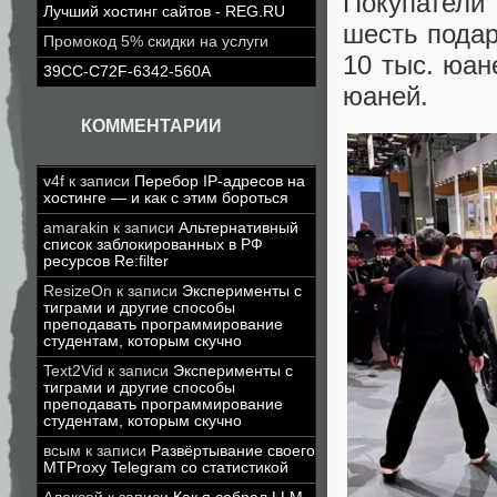
Покупатели
Лучший хостинг сайтов - REG.RU
шесть подар
Промокод 5% скидки на услуги
10 тыс. юане
39CC-C72F-6342-560A
юаней.
КОММЕНТАРИИ
v4f
к записи
Перебор IP-адресов на
хостинге — и как с этим бороться
amarakin
к записи
Альтернативный
список заблокированных в РФ
ресурсов Re:filter
ResizeOn
к записи
Эксперименты с
тиграми и другие способы
преподавать программирование
студентам, которым скучно
Text2Vid
к записи
Эксперименты с
тиграми и другие способы
преподавать программирование
студентам, которым скучно
всым
к записи
Развёртывание своего
MTProxy Telegram со статистикой