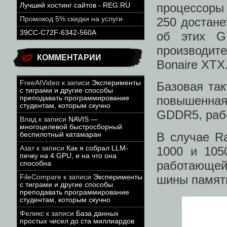
процессоры
Лучший хостинг сайтов - REG.RU
Промокод 5% скидки на услуги
250 достане
39CC-C72F-6342-560A
об этих G
производит
КОММЕНТАРИИ
Bonaire XTX
FreeAIVideo
к записи
Эксперименты
Базовая так
с тиграми и другие способы
повышенная
преподавать программирование
студентам, которым скучно
GDDR5, раб
Влад
к записи
NAVIS —
многоцелевой быстросборный
В случае R
беспилотный катамаран
1000 и 105
Азат
к записи
Как я собрал LLM-
печку на 4 GPU, и на что она
работающе
способна
шины памяти
FileCompare
к записи
Эксперименты
с тиграми и другие способы
преподавать программирование
студентам, которым скучно
Феликс
к записи
База данных
простых чисел до ста миллиардов