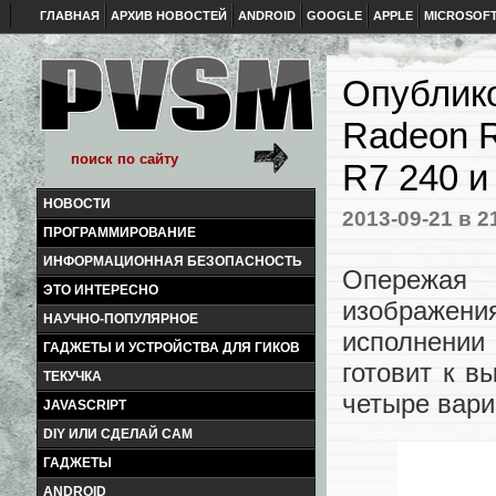
ГЛАВНАЯ
АРХИВ НОВОСТЕЙ
ANDROID
GOOGLE
APPLE
MICROSOF
Опублик
Radeon R
R7 240 и
НОВОСТИ
2013-09-21
в 2
ПРОГРАММИРОВАНИЕ
ИНФОРМАЦИОННАЯ БЕЗОПАСНОСТЬ
Опережая 
ЭТО ИНТЕРЕСНО
изображен
НАУЧНО-ПОПУЛЯРНОЕ
исполнении 
ГАДЖЕТЫ И УСТРОЙСТВА ДЛЯ ГИКОВ
готовит к в
ТЕКУЧКА
четыре вари
JAVASCRIPT
DIY ИЛИ СДЕЛАЙ САМ
ГАДЖЕТЫ
ANDROID