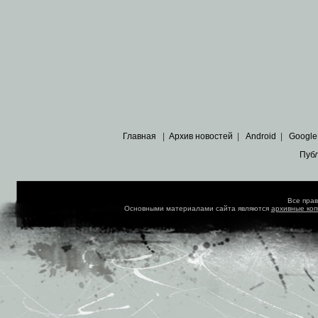
Главная
|
Архив новостей
|
Android
|
Google
Пуб
Все пра
Основными материалами сайта являются
архивные ко