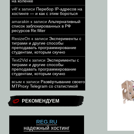
на коленке
v4f
к записи
Перебор IP-адресов на
хостинге — и как с этим бороться
amarakin
к записи
Альтернативный
список заблокированных в РФ
ресурсов Re:filter
ResizeOn
к записи
Эксперименты с
тиграми и другие способы
преподавать программирование
студентам, которым скучно
Text2Vid
к записи
Эксперименты с
тиграми и другие способы
преподавать программирование
студентам, которым скучно
всым
к записи
Развёртывание своего
MTProxy Telegram со статистикой
РЕКОМЕНДУЕМ
REG.RU
надежный хостинг