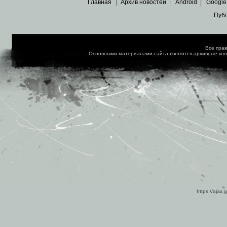
Главная
|
Архив новостей
|
Android
|
Google
Пуб
Все пра
Основными материалами сайта являются
архивные ко
https://ajax.