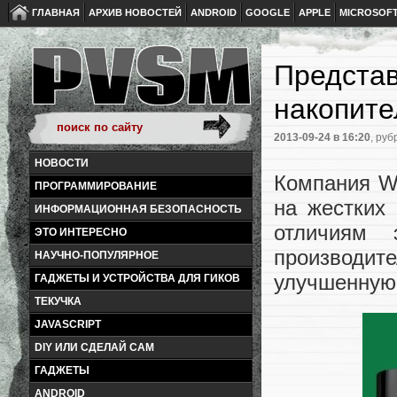
ГЛАВНАЯ
АРХИВ НОВОСТЕЙ
ANDROID
GOOGLE
APPLE
MICROSOF
Представ
накопит
2013-09-24
в 16:20
, руб
НОВОСТИ
Компания W
ПРОГРАММИРОВАНИЕ
на жестких
ИНФОРМАЦИОННАЯ БЕЗОПАСНОСТЬ
отличиям 
ЭТО ИНТЕРЕСНО
производит
НАУЧНО-ПОПУЛЯРНОЕ
улучшенную
ГАДЖЕТЫ И УСТРОЙСТВА ДЛЯ ГИКОВ
ТЕКУЧКА
JAVASCRIPT
DIY ИЛИ СДЕЛАЙ САМ
ГАДЖЕТЫ
ANDROID