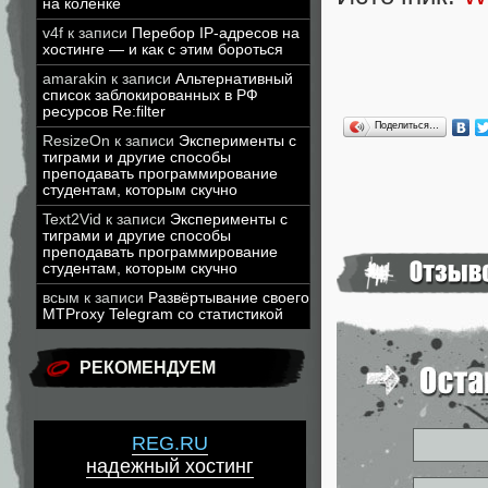
на коленке
v4f
к записи
Перебор IP-адресов на
хостинге — и как с этим бороться
amarakin
к записи
Альтернативный
список заблокированных в РФ
ресурсов Re:filter
Поделиться…
ResizeOn
к записи
Эксперименты с
тиграми и другие способы
преподавать программирование
студентам, которым скучно
Text2Vid
к записи
Эксперименты с
тиграми и другие способы
преподавать программирование
студентам, которым скучно
всым
к записи
Развёртывание своего
MTProxy Telegram со статистикой
РЕКОМЕНДУЕМ
REG.RU
надежный хостинг