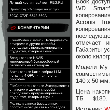
Book досту
Лучший хостинг сайтов - REG.RU
WD SmartW
Промокод 5% скидки на услуги
копировани
39CC-C72F-6342-560A
Acronis Tr
копирован
КОММЕНТАРИИ
последующе
FreeAIVideo
к записи
Эксперименты
отмечает 
с тиграми и другие способы
преподавать программирование
Габариты ус
студентам, которым скучно
около килог
Влад
к записи
NAVIS —
многоцелевой быстросборный
беспилотный катамаран
Модели My 
Азат
к записи
Как я собрал LLM-
совместимы 
печку на 4 GPU, и на что она
способна
140 х 50 мм.
FileCompare
к записи
Эксперименты
с тиграми и другие способы
Цена накоп
преподавать программирование
ТБ — $180.
студентам, которым скучно
Феликс
к записи
База данных
простых чисел до ста миллиардов
Источник:
W