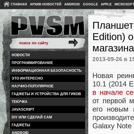
ГЛАВНАЯ
АРХИВ НОВОСТЕЙ
ANDROID
GOOGLE
APPLE
MICROSOF
Планшет 
Edition) 
магазина
НОВОСТИ
2013-09-26
в 1
ПРОГРАММИРОВАНИЕ
ИНФОРМАЦИОННАЯ БЕЗОПАСНОСТЬ
Новая реин
ЭТО ИНТЕРЕСНО
10.1 (2014 
НАУЧНО-ПОПУЛЯРНОЕ
в начале се
ГАДЖЕТЫ И УСТРОЙСТВА ДЛЯ ГИКОВ
от первой 
ТЕКУЧКА
его новым
JAVASCRIPT
производит
DIY ИЛИ СДЕЛАЙ САМ
Galaxy Note 
ГАДЖЕТЫ
ANDROID