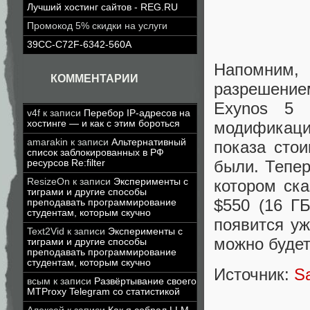
Лучший хостинг сайтов - REG.RU
Промокод 5% скидки на услуги
39CC-C72F-6342-560A
Напомним, 
КОММЕНТАРИИ
разрешение
Exynos 5 
v4f
к записи
Перебор IP-адресов на
хостинге — и как с этим бороться
модификаци
amarakin
к записи
Альтернативный
показа сто
список заблокированных в РФ
были. Тепер
ресурсов Re:filter
ResizeOn
к записи
Эксперименты с
котором ск
тиграми и другие способы
$550 (16 ГБ
преподавать программирование
студентам, которым скучно
появится у
Text2Vid
к записи
Эксперименты с
можно будет
тиграми и другие способы
преподавать программирование
студентам, которым скучно
Источник:
S
всым
к записи
Развёртывание своего
MTProxy Telegram со статистикой