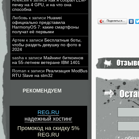
Алексей
к записи
Как я собрал LLM-
печку на 4 GPU, и на что она
способна
Любовь
к записи
Huawei
Поделиться…
официально представила
HarmonyOS 7: какие смартфоны
получат её первыми
Артем
к записи
Бесплатные боты,
чтобы раздеть девушку по фото в
2024
sasha
к записи
Майнинг биткоинов
на 55-летнем ветеране IBM 1401
Roman
к записи
Реализация ModBus
RTU Slave на stm32
РЕКОМЕНДУЕМ
REG.RU
надежный хостинг
Промокод на скидку 5%
REG.RU
* - обя