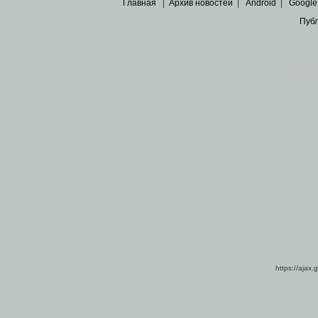
Главная
|
Архив новостей
|
Android
|
Google
Пуб
Все пра
Основными материалами сайта являются
архивные ко
https://ajax.