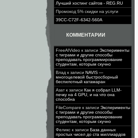
Лучший хостинг сайтов - REG.RU
Промокод 5% скидки на услуги
39CC-C72F-6342-560A
КОММЕНТАРИИ
FreeAIVideo
к записи
Эксперименты
с тиграми и другие способы
преподавать программирование
студентам, которым скучно
Влад
к записи
NAVIS —
многоцелевой быстросборный
беспилотный катамаран
Азат
к записи
Как я собрал LLM-
печку на 4 GPU, и на что она
способна
FileCompare
к записи
Эксперименты
с тиграми и другие способы
преподавать программирование
студентам, которым скучно
Феликс
к записи
База данных
простых чисел до ста миллиардов