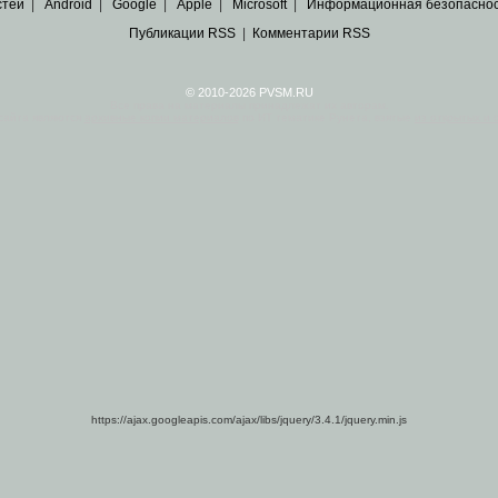
стей
|
Android
|
Google
|
Apple
|
Microsoft
|
Информационная безопасно
Публикации RSS
|
Комментарии RSS
© 2010-2026 PVSM.RU
Все права на материалы принадлежат их авторам.
сайта являются
архивные копии материалов
по ИТ тематике Рунета, взятые
из открытых и 
https://ajax.googleapis.com/ajax/libs/jquery/3.4.1/jquery.min.js