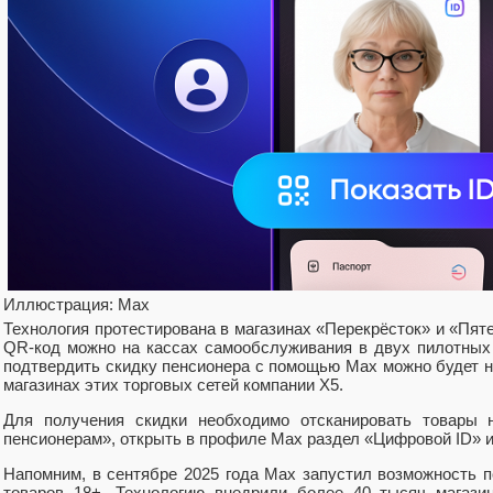
Иллюстрация: Max
Технология протестирована в магазинах «Перекрёсток» и «Пят
QR-код можно на кассах самообслуживания в двух пилотных 
подтвердить скидку пенсионера с помощью Max можно будет н
магазинах этих торговых сетей компании Х5.
Для получения скидки необходимо отсканировать товары 
пенсионерам», открыть в профиле Max раздел «Цифровой ID» и
Напомним, в сентябре 2025 года Max запустил возможность п
товаров 18+. Технологию внедрили более 40 тысяч магази