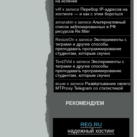
на коленке
v4f
к записи
Перебор IP-адресов на
хостинге — и как с этим бороться
amarakin
к записи
Альтернативный
список заблокированных в РФ
ресурсов Re:filter
ResizeOn
к записи
Эксперименты с
тиграми и другие способы
преподавать программирование
студентам, которым скучно
Text2Vid
к записи
Эксперименты с
тиграми и другие способы
преподавать программирование
студентам, которым скучно
всым
к записи
Развёртывание своего
MTProxy Telegram со статистикой
РЕКОМЕНДУЕМ
REG.RU
надежный хостинг