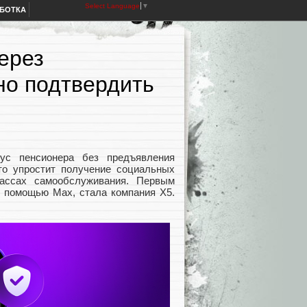
Select Language
▼
АБОТКА
через
но подтвердить
ус пенсионера без предъявления
то упростит получение социальных
кассах самообслуживания. Первым
с помощью Max, стала компания X5.
.