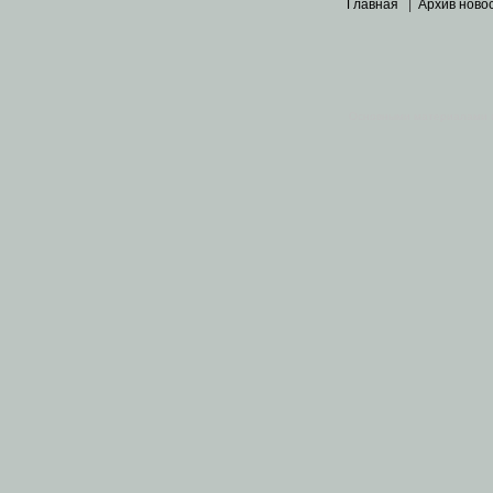
Главная
|
Архив ново
Основными материалами 