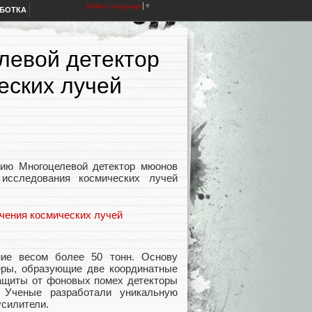
Select Language
▼
АБОТКА
левой детектор
еских лучей
ю Многоцелевой детектор мюонов
исследования космических лучей
ие весом более 50 тонн. Основу
еры, образующие две координатные
защиты от фоновых помех детекторы
 Ученые разработали уникальную
силители.