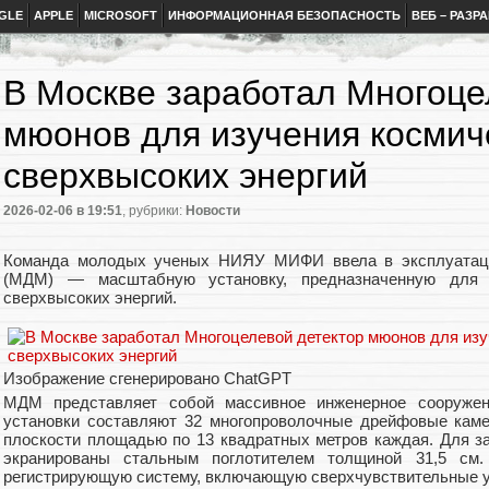
GLE
APPLE
MICROSOFT
ИНФОРМАЦИОННАЯ БЕЗОПАСНОСТЬ
ВЕБ – РАЗР
В Москве заработал Многоце
мюонов для изучения космич
сверхвысоких энергий
2026-02-06
в 19:51
, рубрики:
Новости
Команда молодых ученых НИЯУ МИФИ ввела в эксплуатаци
(МДМ) — масштабную установку, предназначенную для 
сверхвысоких энергий.
Изображение сгенерировано ChatGPT
МДМ представляет собой массивное инженерное сооружен
установки составляют 32 многопроволочные дрейфовые кам
плоскости площадью по 13 квадратных метров каждая. Для 
экранированы стальным поглотителем толщиной 31,5 см.
регистрирующую систему, включающую сверхчувствительные у