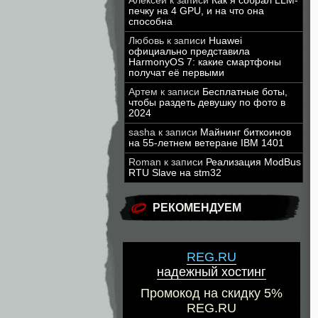
Алексей
к записи
Как я собрал LLM-
печку на 4 GPU, и на что она
способна
Любовь
к записи
Huawei
официально представила
HarmonyOS 7: какие смартфоны
получат её первыми
Артем
к записи
Бесплатные боты,
чтобы раздеть девушку по фото в
2024
sasha
к записи
Майнинг биткоинов
на 55-летнем ветеране IBM 1401
Roman
к записи
Реализация ModBus
RTU Slave на stm32
РЕКОМЕНДУЕМ
REG.RU
надежный хостинг
Промокод на скидку 5%
REG.RU