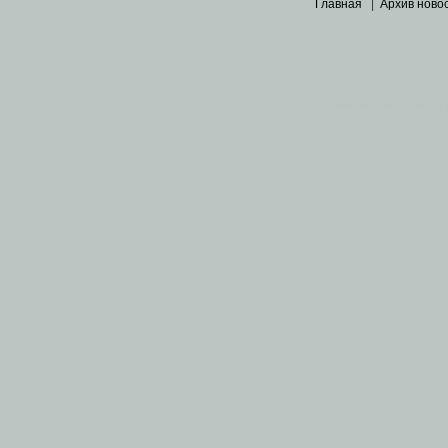
Главная
|
Архив ново
Основными материалами 