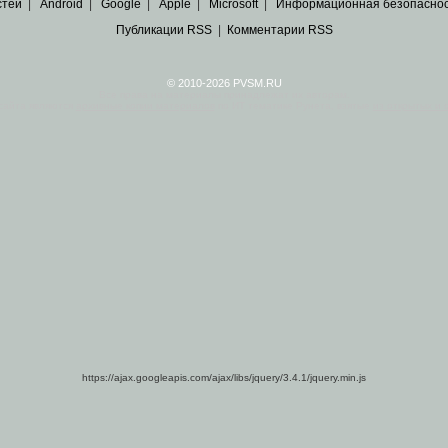
стей
|
Android
|
Google
|
Apple
|
Microsoft
|
Информационная безопасно
Публикации RSS
|
Комментарии RSS
© 2010-2026 PVSM.RU
Все права на материалы принадлежат их авторам.
сайта являются
архивные копии материалов
по ИТ тематике Рунета, взятые
из открытых и 
https://ajax.googleapis.com/ajax/libs/jquery/3.4.1/jquery.min.js