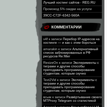
Лучший хостинг сайтов - REG.RU
Промокод 5% скидки на услуги
39CC-C72F-6342-560A
КОММЕНТАРИИ
v4f
к записи
Перебор IP-адресов на
хостинге — и как с этим бороться
amarakin
к записи
Альтернативный
список заблокированных в РФ
ресурсов Re:filter
ResizeOn
к записи
Эксперименты с
тиграми и другие способы
преподавать программирование
студентам, которым скучно
Text2Vid
к записи
Эксперименты с
тиграми и другие способы
преподавать программирование
студентам, которым скучно
всым
к записи
Развёртывание своего
MTProxy Telegram со статистикой