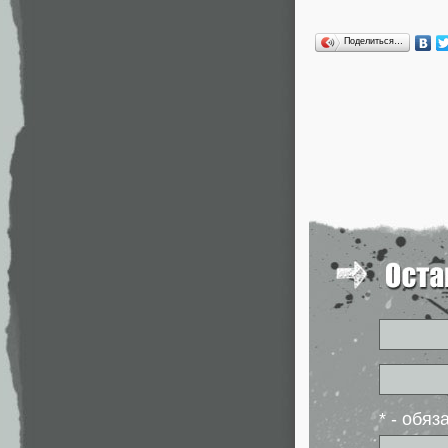
Поделиться…
* - обя