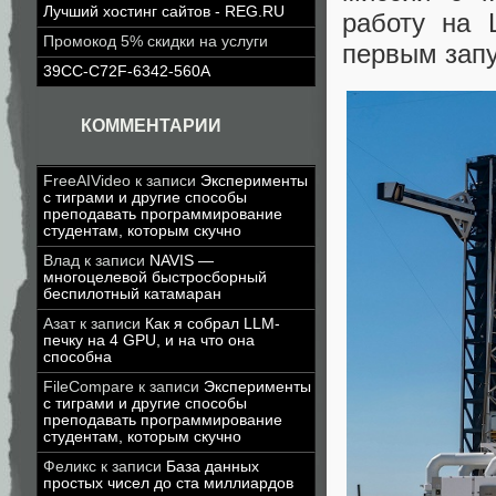
Лучший хостинг сайтов - REG.RU
работу на 
Промокод 5% скидки на услуги
первым запу
39CC-C72F-6342-560A
КОММЕНТАРИИ
FreeAIVideo
к записи
Эксперименты
с тиграми и другие способы
преподавать программирование
студентам, которым скучно
Влад
к записи
NAVIS —
многоцелевой быстросборный
беспилотный катамаран
Азат
к записи
Как я собрал LLM-
печку на 4 GPU, и на что она
способна
FileCompare
к записи
Эксперименты
с тиграми и другие способы
преподавать программирование
студентам, которым скучно
Феликс
к записи
База данных
простых чисел до ста миллиардов