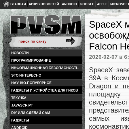
ГЛАВНАЯ
АРХИВ НОВОСТЕЙ
ANDROID
GOOGLE
APPLE
MICROSOF
SpaceX м
освобожд
Falcon H
НОВОСТИ
2026-02-07
в 6
ПРОГРАММИРОВАНИЕ
SpaceX зав
ИНФОРМАЦИОННАЯ БЕЗОПАСНОСТЬ
ЭТО ИНТЕРЕСНО
39A в Косм
НАУЧНО-ПОПУЛЯРНОЕ
Dragon и п
ГАДЖЕТЫ И УСТРОЙСТВА ДЛЯ ГИКОВ
площадку
ТЕКУЧКА
свидетельст
JAVASCRIPT
представит
DIY ИЛИ СДЕЛАЙ САМ
самых из
ГАДЖЕТЫ
космонавтик
ANDROID