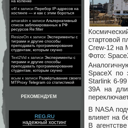
на коленке
v4f
к записи
Перебор IP-адресов на
хостинге — и как с этим бороться
amarakin
к записи
Альтернативный
список заблокированных в РФ
ресурсов Re:filter
Космический
ResizeOn
к записи
Эксперименты с
стартовой 
тиграми и другие способы
преподавать программирование
Crew-12 на 
студентам, которым скучно
Фото: Space
Text2Vid
к записи
Эксперименты с
тиграми и другие способы
Аналогичну
преподавать программирование
студентам, которым скучно
SpaceX по 
всым
к записи
Развёртывание своего
Starlink 6-
MTProxy Telegram со статистикой
39A на дли
переключает
РЕКОМЕНДУЕМ
В NASA подч
REG.RU
влияет на б
надежный хостинг
В агентств