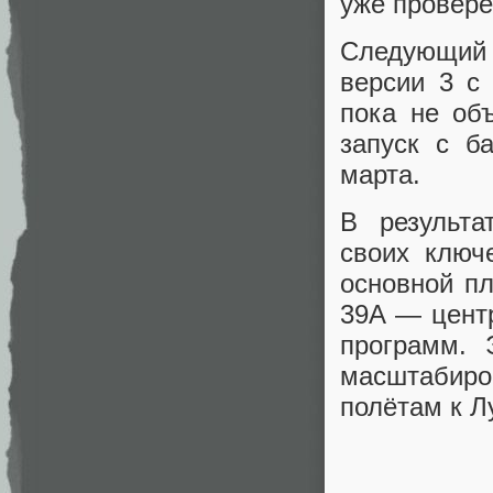
уже провер
Следующий 
версии 3 с
пока не об
запуск с б
марта.
В результа
своих ключ
основной п
39A — цент
программ. 
масштабир
полётам к Л