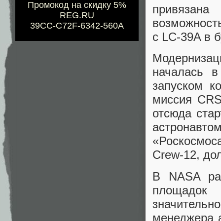
Промокод на скидку 5%
привязана 
REG.RU
возможность
39CC-C72F-6342-560A
с LC-39A в 
Модернизац
началась в
запуском к
миссия CRS-
отсюда ста
астронав
«Роскосмос
Crew-12, до
В NASA ран
площадок
значитель
менеджера а