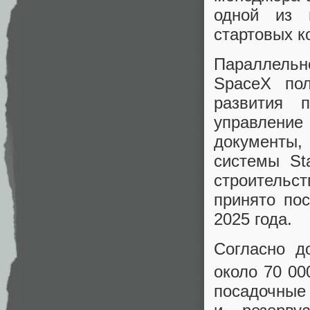
одной из 
стартовых к
Параллельн
SpaceX по
развития 
управление
документы
системы St
строительс
принято пос
2025 года.
Согласно д
около 70 00
посадочные 