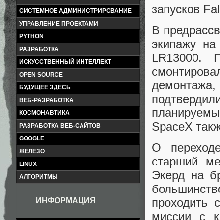
запусков Fa
СИСТЕМНОЕ АДМИНИСТРИРОВАНИЕ
УПРАВЛЕНИЕ ПРОЕКТАМИ
В предрассв
PYTHON
экипажу на
РАЗРАБОТКА
LR13000. 
ИСКУССТВЕННЫЙ ИНТЕЛЛЕКТ
смонтирова
OPEN SOURCE
демонтажа,
БУДУЩЕЕ ЗДЕСЬ
подтвердил
ВЕБ-РАЗРАБОТКА
планируемы
КОСМОНАВТИКА
SpaceX такж
РАЗРАБОТКА ВЕБ-САЙТОВ
GOOGLE
О переход
ЖЕЛЕЗО
старший м
LINUX
Экерд на б
АЛГОРИТМЫ
большинств
проходить 
ИНФОРМАЦИЯ
миссии с к