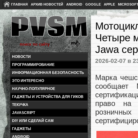
ГЛАВНАЯ
АРХИВ НОВОСТЕЙ
ANDROID
GOOGLE
APPLE
MICROSOF
Мотоцик
Четыре м
Jawa се
НОВОСТИ
2026-02-07
в 2
ПРОГРАММИРОВАНИЕ
ИНФОРМАЦИОННАЯ БЕЗОПАСНОСТЬ
Марка чешс
ЭТО ИНТЕРЕСНО
сообщает 
НАУЧНО-ПОПУЛЯРНОЕ
сертификац
ГАДЖЕТЫ И УСТРОЙСТВА ДЛЯ ГИКОВ
право на 
ТЕКУЧКА
розничны
JAVASCRIPT
сертифицир
DIY ИЛИ СДЕЛАЙ САМ
ГАДЖЕТЫ
ANDROID