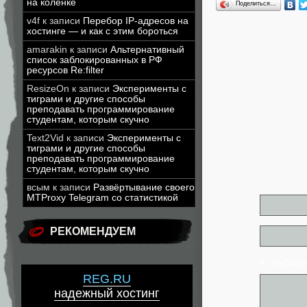
на коленке
Поделиться…
v4f
к записи
Перебор IP-адресов на
хостинге — и как с этим бороться
amarakin
к записи
Альтернативный
список заблокированных в РФ
ресурсов Re:filter
ResizeOn
к записи
Эксперименты с
тиграми и другие способы
преподавать программирование
студентам, которым скучно
Text2Vid
к записи
Эксперименты с
тиграми и другие способы
преподавать программирование
студентам, которым скучно
всым
к записи
Развёртывание своего
MTProxy Telegram со статистикой
РЕКОМЕНДУЕМ
* - обя
REG.RU
надежный хостинг