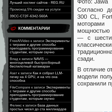
Фото: Jawa
Лучший хостинг сайтов - REG.RU
Согласно д
Промокод 5% скидки на услуги
300 CL, Fo
39CC-C72F-6342-560A
моторами 
КОММЕНТАРИИ
мощностью 2
— с шестис
FreeAIVideo
к записи
Эксперименты
классическ
с тиграми и другие способы
преподавать программирование
традиционн
студентам, которым скучно
сзади.
Влад
к записи
NAVIS —
многоцелевой быстросборный
беспилотный катамаран
В отличие о
Азат
к записи
Как я собрал LLM-
модели полу
печку на 4 GPU, и на что она
способна
сохранили п
FileCompare
к записи
Эксперименты
с тиграми и другие способы
преподавать программирование
студентам, которым скучно
Феликс
к записи
База данных
простых чисел до ста миллиардов