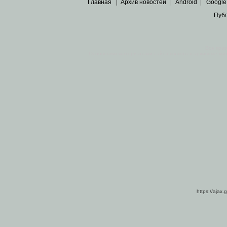
Главная
|
Архив новостей
|
Android
|
Google
Пуб
Все пра
Основными материалами сайта являются
архивные ко
https://ajax.