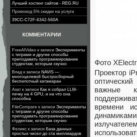
Лучший хостинг сайтов - REG.RU
Промокод 5% скидки на услуги
39CC-C72F-6342-560A
КОММЕНТАРИИ
FreeAIVideo
к записи
Эксперименты
с тиграми и другие способы
преподавать программирование
Фото XElect
студентам, которым скучно
Проектор iP
Влад
к записи
NAVIS —
многоцелевой быстросборный
оптически
беспилотный катамаран
важные к
Азат
к записи
Как я собрал LLM-
печку на 4 GPU, и на что она
поддержива
способна
времени ис
FileCompare
к записи
Эксперименты
с тиграми и другие способы
динамикам
преподавать программирование
студентам, которым скучно
излучателе
Феликс
к записи
База данных
использоват
простых чисел до ста миллиардов