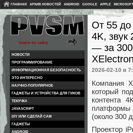
ГЛАВНАЯ
АРХИВ НОВОСТЕЙ
ANDROID
GOOGLE
APPLE
MICROSOF
От 55 до
4K, звук
— за 300
НОВОСТИ
XElectron
ПРОГРАММИРОВАНИЕ
2026-02-10
в 7
ИНФОРМАЦИОННАЯ БЕЗОПАСНОСТЬ
ЭТО ИНТЕРЕСНО
Компания XE
НАУЧНО-ПОПУЛЯРНОЕ
который по
ГАДЖЕТЫ И УСТРОЙСТВА ДЛЯ ГИКОВ
контента 4
ТЕКУЧКА
платформы 
JAVASCRIPT
(около 300 
DIY ИЛИ СДЕЛАЙ САМ
ГАДЖЕТЫ
Проектор iP
ANDROID