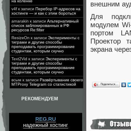
на коленке
внешним ау
v4f
к записи
Перебор IP-адресов на
хостинге — и как с этим бороться
Для подкл
amarakin
к записи
Альтернативный
модулем Wi
список заблокированных в РФ
ресурсов Re:filter
портом LA
ResizeOn
к записи
Эксперименты с
Проектор т
тиграми и другие способы
преподавать программирование
экрана через
студентам, которым скучно
Text2Vid
к записи
Эксперименты с
тиграми и другие способы
преподавать программирование
студентам, которым скучно
всым
к записи
Развёртывание своего
MTProxy Telegram со статистикой
Поделиться…
РЕКОМЕНДУЕМ
REG.RU
надежный хостинг