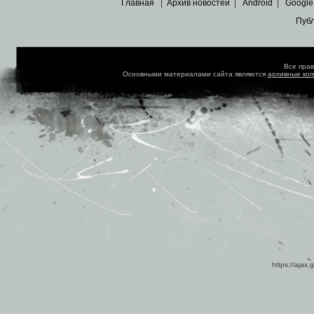
Главная
|
Архив новостей
|
Android
|
Google
Пуб
Все пра
Основными материалами сайта являются
архивные ко
https://ajax.