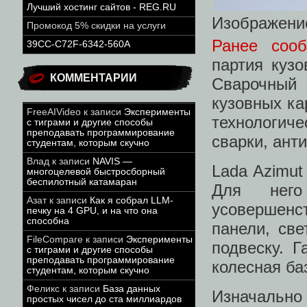
Лучший хостинг сайтов - REG.RU
Изображени
Промокод 5% скидки на услуги
Ранее соо
39CC-C72F-6342-560A
партия кузо
КОММЕНТАРИИ
Сварочный
кузовных ка
FreeAIVideo
к записи
Эксперименты
технологи
с тиграми и другие способы
преподавать программирование
сварки, ант
студентам, которым скучно
Влад
к записи
NAVIS —
Lada Azimut
многоцелевой быстросборный
беспилотный катамаран
Для него
Азат
к записи
Как я собрал LLM-
усовершен
печку на 4 GPU, и на что она
способна
панели, св
FileCompare
к записи
Эксперименты
подвеску. 
с тиграми и другие способы
преподавать программирование
колесная ба
студентам, которым скучно
Феликс
к записи
База данных
Изначально
простых чисел до ста миллиардов