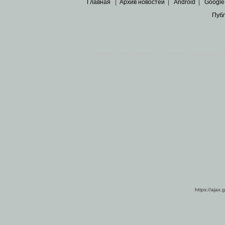
Главная
|
Архив новостей
|
Android
|
Google
Пуб
Все пра
Основными материалами сайта являются
архивные ко
https://ajax.