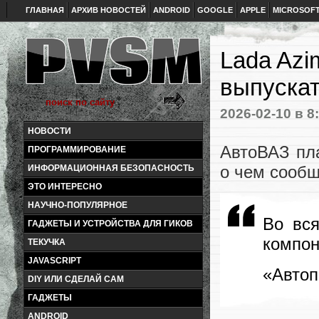
ГЛАВНАЯ
АРХИВ НОВОСТЕЙ
ANDROID
GOOGLE
APPLE
MICROSOF
Lada Azi
выпускат
2026-02-10
в 8
НОВОСТИ
АвтоВАЗ пла
ПРОГРАММИРОВАНИЕ
о чем сообщ
ИНФОРМАЦИОННАЯ БЕЗОПАСНОСТЬ
ЭТО ИНТЕРЕСНО
НАУЧНО-ПОПУЛЯРНОЕ
Во вся
ГАДЖЕТЫ И УСТРОЙСТВА ДЛЯ ГИКОВ
компон
ТЕКУЧКА
JAVASCRIPT
«Автоп
DIY ИЛИ СДЕЛАЙ САМ
ГАДЖЕТЫ
ANDROID