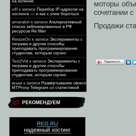
на коленке
моторы объе
v4f
к записи
Перебор IP-адресов на
сочетании с
хостинге — и как с этим бороться
amarakin
к записи
Альтернативный
Продажи ста
список заблокированных в РФ
ресурсов Re:filter
ResizeOn
к записи
Эксперименты с
тиграми и другие способы
преподавать программирование
студентам, которым скучно
Text2Vid
к записи
Эксперименты с
Поделиться…
тиграми и другие способы
преподавать программирование
студентам, которым скучно
всым
к записи
Развёртывание своего
MTProxy Telegram со статистикой
РЕКОМЕНДУЕМ
REG.RU
надежный хостинг