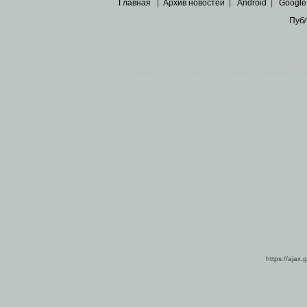
Главная
|
Архив новостей
|
Android
|
Google
Пуб
Все пра
Основными материалами сайта являются
архивные ко
https://ajax.