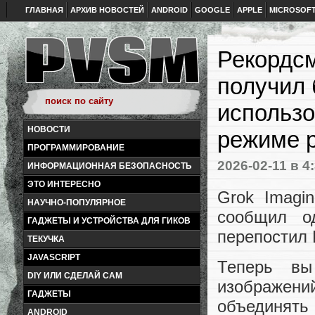
ГЛАВНАЯ
АРХИВ НОВОСТЕЙ
ANDROID
GOOGLE
APPLE
MICROSOF
Рекордсм
получил 
использо
НОВОСТИ
режиме 
ПРОГРАММИРОВАНИЕ
2026-02-11
в 4
ИНФОРМАЦИОННАЯ БЕЗОПАСНОСТЬ
ЭТО ИНТЕРЕСНО
Grok Imagi
НАУЧНО-ПОПУЛЯРНОЕ
сообщил од
ГАДЖЕТЫ И УСТРОЙСТВА ДЛЯ ГИКОВ
перепостил
ТЕКУЧКА
JAVASCRIPT
Теперь вы
DIY ИЛИ СДЕЛАЙ САМ
изображен
ГАДЖЕТЫ
объединять 
ANDROID