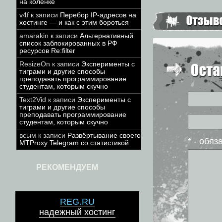
на коленке
v4f
к записи
Перебор IP-адресов на
хостинге — и как с этим бороться
amarakin
к записи
Альтернативный
список заблокированных в РФ
ресурсов Re:filter
ResizeOn
к записи
Эксперименты с
тиграми и другие способы
преподавать программирование
студентам, которым скучно
Text2Vid
к записи
Эксперименты с
тиграми и другие способы
преподавать программирование
студентам, которым скучно
всым
к записи
Развёртывание своего
* - обя
MTProxy Telegram со статистикой
РЕКОМЕНДУЕМ
REG.RU
надежный хостинг