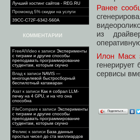
Лучший хостинг сайтов - REG.RU
Ранее сооб
Промокод 5% скидки на услуги
сгенери
39CC-C72F-6342-560A
видеоролик
из драйве
КОММЕНТАРИИ
оперативную
FreeAIVideo
к записи
Эксперименты
Илон Маск 
с тиграми и другие способы
преподавать программирование
генерирует 
студентам, которым скучно
сервисы вме
Влад
к записи
NAVIS —
многоцелевой быстросборный
беспилотный катамаран
Азат
к записи
Как я собрал LLM-
печку на 4 GPU, и на что она
способна
FileCompare
к записи
Эксперименты
Поделиться…
с тиграми и другие способы
преподавать программирование
студентам, которым скучно
Феликс
к записи
База данных
простых чисел до ста миллиардов