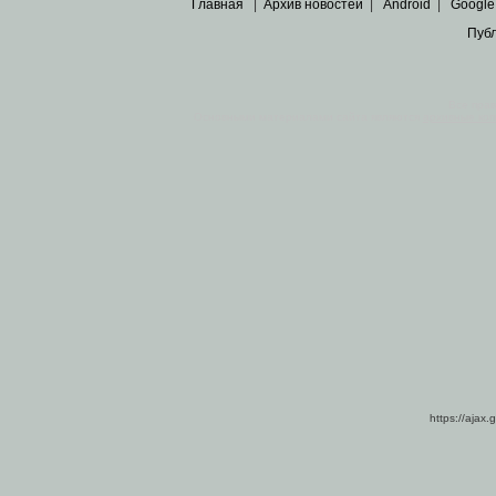
Главная
|
Архив новостей
|
Android
|
Google
Пуб
Все пра
Основными материалами сайта являются
архивные ко
https://ajax.