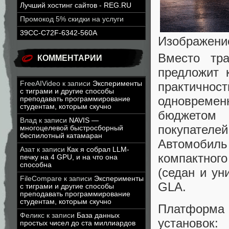
Лучший хостинг сайтов - REG.RU
Промокод 5% скидки на услуги
39CC-C72F-6342-560A
Изображени
Вместо тра
КОММЕНТАРИИ
предложит 
практичн
FreeAIVideo
к записи
Эксперименты
с тиграми и другие способы
одновремен
преподавать программирование
студентам, которым скучно
бюджетом 
Влад
к записи
NAVIS —
покупател
многоцелевой быстросборный
беспилотный катамаран
Автомобил
Азат
к записи
Как я собрал LLM-
компактног
печку на 4 GPU, и на что она
способна
(седан и ун
FileCompare
к записи
Эксперименты
GLA.
с тиграми и другие способы
преподавать программирование
студентам, которым скучно
Платформа 
Феликс
к записи
База данных
установок:
простых чисел до ста миллиардов