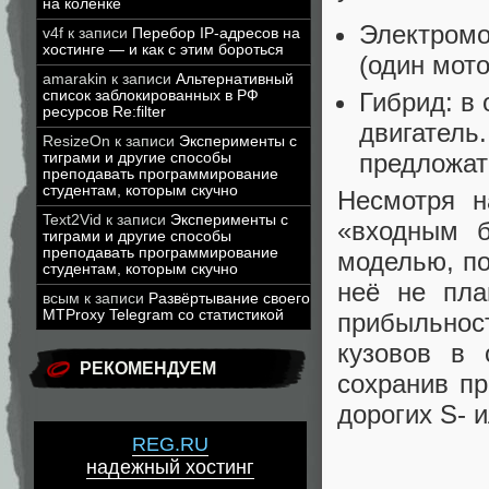
на коленке
Электромо
v4f
к записи
Перебор IP-адресов на
хостинге — и как с этим бороться
(один мот
amarakin
к записи
Альтернативный
список заблокированных в РФ
Гибрид: в
ресурсов Re:filter
двигатель
ResizeOn
к записи
Эксперименты с
предложат
тиграми и другие способы
преподавать программирование
студентам, которым скучно
Несмотря н
Text2Vid
к записи
Эксперименты с
«входным 
тиграми и другие способы
преподавать программирование
моделью, п
студентам, которым скучно
неё не пла
всым
к записи
Развёртывание своего
MTProxy Telegram со статистикой
прибыльност
кузовов в 
РЕКОМЕНДУЕМ
сохранив пр
дорогих S- 
REG.RU
надежный хостинг