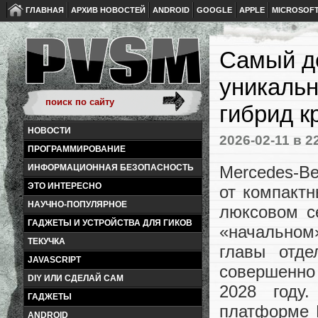
ГЛАВНАЯ
АРХИВ НОВОСТЕЙ
ANDROID
GOOGLE
APPLE
MICROSOF
Самый д
уникаль
гибрид к
НОВОСТИ
2026-02-11
в 2
ПРОГРАММИРОВАНИЕ
Mercedes-B
ИНФОРМАЦИОННАЯ БЕЗОПАСНОСТЬ
ЭТО ИНТЕРЕСНО
от компактн
НАУЧНО-ПОПУЛЯРНОЕ
люксовом с
ГАДЖЕТЫ И УСТРОЙСТВА ДЛЯ ГИКОВ
«начальном
ТЕКУЧКА
главы отде
JAVASCRIPT
совершенно
DIY ИЛИ СДЕЛАЙ САМ
2028 году
ГАДЖЕТЫ
платформе 
ANDROID