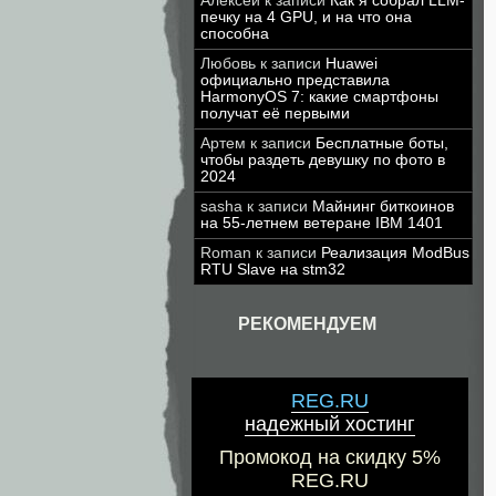
Алексей
к записи
Как я собрал LLM-
печку на 4 GPU, и на что она
способна
Любовь
к записи
Huawei
официально представила
HarmonyOS 7: какие смартфоны
получат её первыми
Артем
к записи
Бесплатные боты,
чтобы раздеть девушку по фото в
2024
sasha
к записи
Майнинг биткоинов
на 55-летнем ветеране IBM 1401
Roman
к записи
Реализация ModBus
RTU Slave на stm32
РЕКОМЕНДУЕМ
REG.RU
надежный хостинг
Промокод на скидку 5%
REG.RU