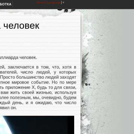
Select Language
▼
АБОТКА
 человек
иллиарда человек.
й, заключается в том, что, хотя в
вателей, число людей, у которых
 Просто большинство людей заходят
упное мировое событие. Но по мере
ь приложение X, будь то для связи,
 вам жить своей жизнью, используя
более полезным, мы, очевидно, будем
ждый день, и я ожидаю, что число
явил он.