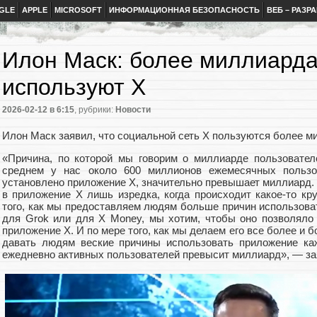
GLE
APPLE
MICROSOFT
ИНФОРМАЦИОННАЯ БЕЗОПАСНОСТЬ
ВЕБ – РАЗР
Илон Маск: более миллиарда
используют X
2026-02-12
в 6:15
, рубрики:
Новости
Илон Маск заявил, что социальной сеть X пользуются более м
«Причина, по которой мы говорим о миллиарде пользователе
среднем у нас около 600 миллионов ежемесячных пользо
установлено приложение X, значительно превышает миллиард.
в приложение X лишь изредка, когда происходит какое-то кр
того, как мы предоставляем людям больше причин использоват
для Grok или для X Money, мы хотим, чтобы оно позволяло
приложение X. И по мере того, как мы делаем его все более и 
давать людям веские причины использовать приложение ка
ежедневно активных пользователей превысит миллиард», — за