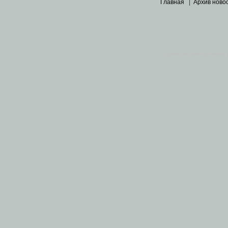
Главная
|
Архив ново
Основными материалами 