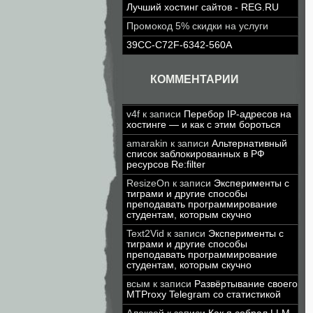
Лучший хостинг сайтов - REG.RU
Промокод 5% скидки на услуги
39CC-C72F-6342-560A
КОММЕНТАРИИ
v4f
к записи
Перебор IP-адресов на
хостинге — и как с этим бороться
amarakin
к записи
Альтернативный
список заблокированных в РФ
ресурсов Re:filter
ResizeOn
к записи
Эксперименты с
тиграми и другие способы
преподавать программирование
студентам, которым скучно
Text2Vid
к записи
Эксперименты с
тиграми и другие способы
преподавать программирование
студентам, которым скучно
всым
к записи
Развёртывание своего
MTProxy Telegram со статистикой