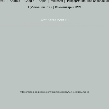
стей
|
Android
|
Google
|
Apple
|
Microsoft
|
Информационная безопасно
Публикации RSS
|
Комментарии RSS
© 2010-2026 PVSM.RU
Все права на материалы принадлежат их авторам.
сайта являются
архивные копии материалов
по ИТ тематике Рунета, взятые
из открытых и 
https://ajax.googleapis.com/ajax/libs/jquery/3.4.1/jquery.min.js