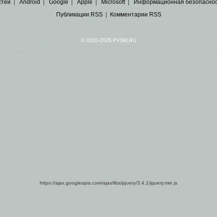
стей
|
Android
|
Google
|
Apple
|
Microsoft
|
Информационная безопасно
Публикации RSS
|
Комментарии RSS
© 2010-2026 PVSM.RU
Все права на материалы принадлежат их авторам.
сайта являются
архивные копии материалов
по ИТ тематике Рунета, взятые
из открытых и 
https://ajax.googleapis.com/ajax/libs/jquery/3.4.1/jquery.min.js