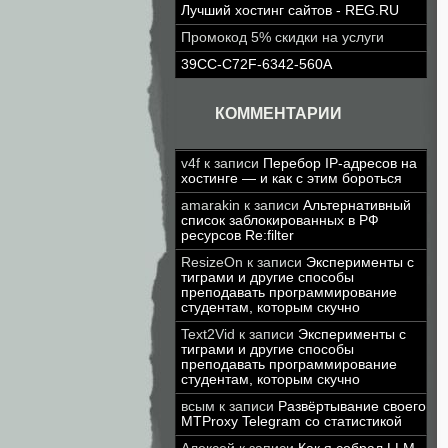
Лучший хостинг сайтов - REG.RU
Промокод 5% скидки на услуги
39CC-C72F-6342-560A
КОММЕНТАРИИ
v4f
к записи
Перебор IP-адресов на
хостинге — и как с этим бороться
amarakin
к записи
Альтернативный
список заблокированных в РФ
ресурсов Re:filter
ResizeOn
к записи
Эксперименты с
тиграми и другие способы
преподавать программирование
студентам, которым скучно
Text2Vid
к записи
Эксперименты с
тиграми и другие способы
преподавать программирование
студентам, которым скучно
всым
к записи
Развёртывание своего
MTProxy Telegram со статистикой