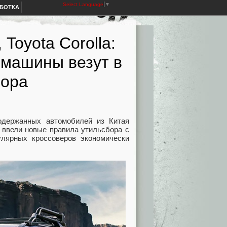
Select Language
▼
АБОТКА
Toyota Corolla:
 машины везут в
бора
одержанных автомобилей из Китая
 ввели новые правила утильсбора с
улярных кроссоверов экономически