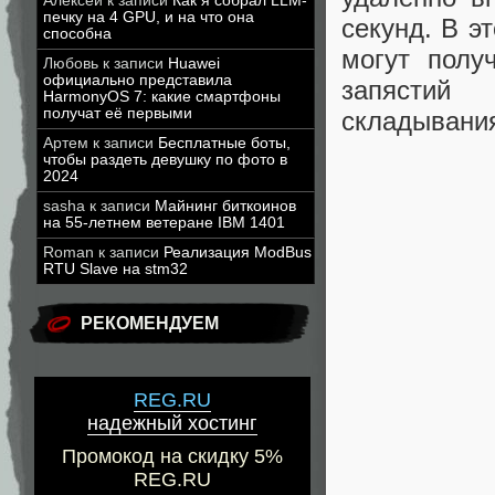
Алексей
к записи
Как я собрал LLM-
печку на 4 GPU, и на что она
секунд. В э
способна
могут полу
Любовь
к записи
Huawei
официально представила
запястий
HarmonyOS 7: какие смартфоны
получат её первыми
складывани
Артем
к записи
Бесплатные боты,
чтобы раздеть девушку по фото в
2024
sasha
к записи
Майнинг биткоинов
на 55-летнем ветеране IBM 1401
Roman
к записи
Реализация ModBus
RTU Slave на stm32
РЕКОМЕНДУЕМ
REG.RU
надежный хостинг
Промокод на скидку 5%
REG.RU