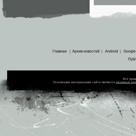
Главная
|
Архив новостей
|
Android
|
Google
Пуб
Все пра
Основными материалами сайта являются
архивные ко