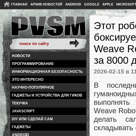
ГЛАВНАЯ
АРХИВ НОВОСТЕЙ
ANDROID
GOOGLE
APPLE
MICROSOF
Этот робо
боксируе
Weave Ro
НОВОСТИ
за 8000 
ПРОГРАММИРОВАНИЕ
2026-02-15
в 1
ИНФОРМАЦИОННАЯ БЕЗОПАСНОСТЬ
ЭТО ИНТЕРЕСНО
В последн
НАУЧНО-ПОПУЛЯРНОЕ
гуманоидных
ГАДЖЕТЫ И УСТРОЙСТВА ДЛЯ ГИКОВ
выполнять 
ТЕКУЧКА
Weave Robot
JAVASCRIPT
делать са
DIY ИЛИ СДЕЛАЙ САМ
складывать 
ГАДЖЕТЫ
ANDROID