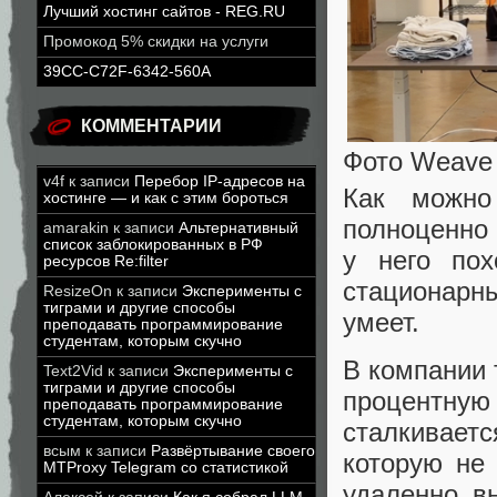
Лучший хостинг сайтов - REG.RU
Промокод 5% скидки на услуги
39CC-C72F-6342-560A
КОММЕНТАРИИ
Фото Weave
v4f
к записи
Перебор IP-адресов на
Как можно
хостинге — и как с этим бороться
полноценно 
amarakin
к записи
Альтернативный
список заблокированных в РФ
у него пох
ресурсов Re:filter
стационарн
ResizeOn
к записи
Эксперименты с
тиграми и другие способы
умеет.
преподавать программирование
студентам, которым скучно
В компании 
Text2Vid
к записи
Эксперименты с
тиграми и другие способы
процентну
преподавать программирование
студентам, которым скучно
сталкивает
всым
к записи
Развёртывание своего
которую не
MTProxy Telegram со статистикой
удаленно вн