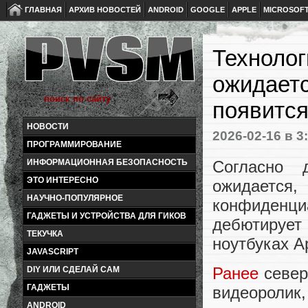
ГЛАВНАЯ
АРХИВ НОВОСТЕЙ
ANDROID
GOOGLE
APPLE
MICROSOF
Технолог
ожидаетс
появится
НОВОСТИ
2026-02-16
в 3
ПРОГРАММИРОВАНИЕ
Согласно 
ИНФОРМАЦИОННАЯ БЕЗОПАСНОСТЬ
ЭТО ИНТЕРЕСНО
ожидаетс
НАУЧНО-ПОПУЛЯРНОЕ
конфиденциа
ГАДЖЕТЫ И УСТРОЙСТВА ДЛЯ ГИКОВ
дебютирует 
ТЕКУЧКА
ноутбуках A
JAVASCRIPT
Ранее
север
DIY ИЛИ СДЕЛАЙ САМ
ГАДЖЕТЫ
видеороли
ANDROID