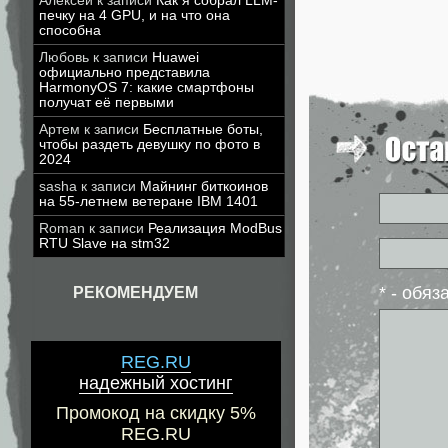
Алексей
к записи
Как я собрал LLM-
печку на 4 GPU, и на что она
способна
Любовь
к записи
Huawei
официально представила
HarmonyOS 7: какие смартфоны
получат её первыми
Артем
к записи
Бесплатные боты,
чтобы раздеть девушку по фото в
2024
sasha
к записи
Майнинг биткоинов
на 55-летнем ветеране IBM 1401
Roman
к записи
Реализация ModBus
RTU Slave на stm32
* - обя
РЕКОМЕНДУЕМ
REG.RU
надежный хостинг
Промокод на скидку 5%
REG.RU