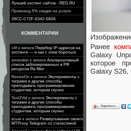
Лучший хостинг сайтов - REG.RU
Промокод 5% скидки на услуги
39CC-C72F-6342-560A
КОММЕНТАРИИ
Изображени
Ранее
комп
v4f
к записи
Перебор IP-адресов на
хостинге — и как с этим бороться
Galaxy Unp
amarakin
к записи
Альтернативный
которое пр
список заблокированных в РФ
ресурсов Re:filter
Galaxy S26, 
ResizeOn
к записи
Эксперименты с
тиграми и другие способы
преподавать программирование
студентам, которым скучно
Text2Vid
к записи
Эксперименты с
тиграми и другие способы
преподавать программирование
Поделиться…
студентам, которым скучно
всым
к записи
Развёртывание своего
MTProxy Telegram со статистикой