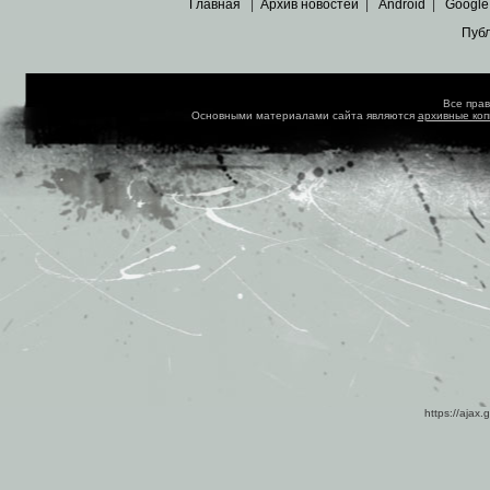
Главная
|
Архив новостей
|
Android
|
Google
Пуб
Все пра
Основными материалами сайта являются
архивные ко
https://ajax.