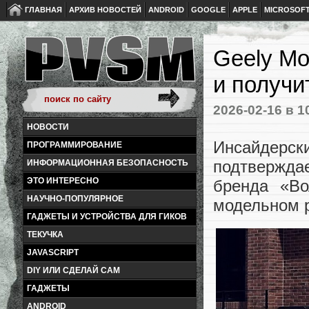
ГЛАВНАЯ
АРХИВ НОВОСТЕЙ
ANDROID
GOOGLE
APPLE
MICROSOF
Geely Mo
и получи
2026-02-16
в 1
НОВОСТИ
Инсайдерс
ПРОГРАММИРОВАНИЕ
подтвержда
ИНФОРМАЦИОННАЯ БЕЗОПАСНОСТЬ
ЭТО ИНТЕРЕСНО
бренда «Во
НАУЧНО-ПОПУЛЯРНОЕ
модельном 
ГАДЖЕТЫ И УСТРОЙСТВА ДЛЯ ГИКОВ
ТЕКУЧКА
JAVASCRIPT
DIY ИЛИ СДЕЛАЙ САМ
ГАДЖЕТЫ
ANDROID