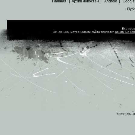
Главная
|
Архив новостей
|
Android
|
Google
Пуб
Все пра
Основными материалами сайта являются
архивные ко
https://ajax.