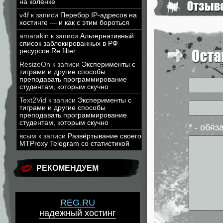
на коленке
v4f
к записи
Перебор IP-адресов на
хостинге — и как с этим бороться
amarakin
к записи
Альтернативный
список заблокированных в РФ
ресурсов Re:filter
ResizeOn
к записи
Эксперименты с
тиграми и другие способы
преподавать программирование
студентам, которым скучно
Text2Vid
к записи
Эксперименты с
тиграми и другие способы
преподавать программирование
студентам, которым скучно
* - обя
всым
к записи
Развёртывание своего
MTProxy Telegram со статистикой
РЕКОМЕНДУЕМ
REG.RU
надежный хостинг