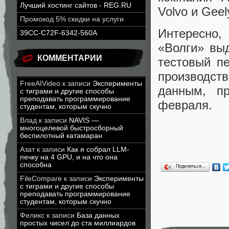
Лучший хостинг сайтов - REG.RU
Volvo и Geel
Промокод 5% скидки на услуги
Интересно,
39CC-C72F-6342-560A
«Волги» выд
КОММЕНТАРИИ
тестовый п
производс
FreeAIVideo
к записи
Эксперименты
данным, п
с тиграми и другие способы
преподавать программирование
февраля.
студентам, которым скучно
Влад
к записи
NAVIS —
многоцелевой быстросборный
беспилотный катамаран
Азат
к записи
Как я собрал LLM-
печку на 4 GPU, и на что она
способна
Поделиться…
FileCompare
к записи
Эксперименты
с тиграми и другие способы
преподавать программирование
студентам, которым скучно
Феликс
к записи
База данных
простых чисел до ста миллиардов