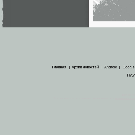
Главная
|
Архив новостей
|
Android
|
Google
Пуб
Все пра
Основными материалами сайта являются
архивные ко