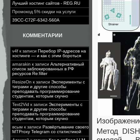
Лучший хостинг сайтов - REG.RU
Промокод 5% скидки на услуги
39CC-C72F-6342-560A
КОММЕНТАРИИ
v4f
к записи
Перебор IP-адресов на
хостинге — и как с этим бороться
amarakin
к записи
Альтернативный
список заблокированных в РФ
ресурсов Re:filter
ResizeOn
к записи
Эксперименты с
тиграми и другие способы
преподавать программирование
студентам, которым скучно
Text2Vid
к записи
Эксперименты с
тиграми и другие способы
преподавать программирование
студентам, которым скучно
Изображение
всым
к записи
Развёртывание своего
Метод DISH
MTProxy Telegram со статистикой
смолой. В