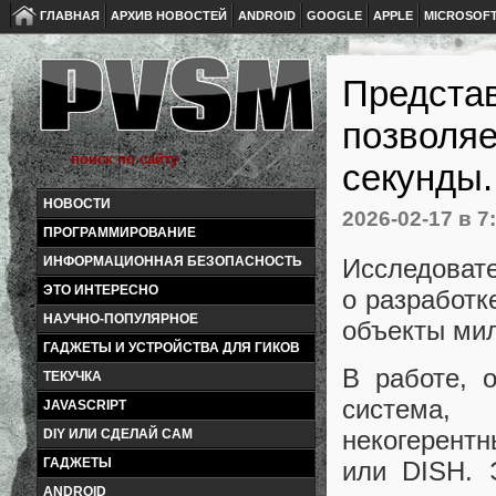
ГЛАВНАЯ
АРХИВ НОВОСТЕЙ
ANDROID
GOOGLE
APPLE
MICROSOF
Представ
позволяе
секунды.
НОВОСТИ
2026-02-17
в 7
ПРОГРАММИРОВАНИЕ
Исследовате
ИНФОРМАЦИОННАЯ БЕЗОПАСНОСТЬ
ЭТО ИНТЕРЕСНО
о разработк
НАУЧНО-ПОПУЛЯРНОЕ
объекты мил
ГАДЖЕТЫ И УСТРОЙСТВА ДЛЯ ГИКОВ
В работе, 
ТЕКУЧКА
система,
JAVASCRIPT
некогерент
DIY ИЛИ СДЕЛАЙ САМ
ГАДЖЕТЫ
или DISH. 
ANDROID