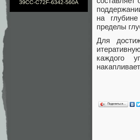
составляет 
39CC-C72F-6342-560A
поддержани
на глубине
пределы глу
Для достиж
итеративну
каждого у
накапливает
Поделиться…