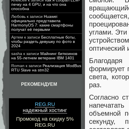
Алексей
к записи
Как я собрал LLM-
печку на 4 GPU, и на что она
вращающи
способна
сообщаетс
Любовь
к записи
Huawei
официально представила
проецирова
HarmonyOS 7: какие смартфоны
получат её первыми
углами. Эт
Артем
к записи
Бесплатные боты,
устройство
чтобы раздеть девушку по фото в
2024
оптический 
sasha
к записи
Майнинг биткоинов
на 55-летнем ветеране IBM 1401
Благодаря
Roman
к записи
Реализация ModBus
формирует 
RTU Slave на stm32
света, кото
раз.
РЕКОМЕНДУЕМ
Согласно с
REG.RU
напечатать
надежный хостинг
объемной п
Промокод на скидку 5%
секунду, 
REG.RU