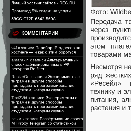
Лучший хостинг сайтов - REG.RU
Фото: Wildbe
Промокод 5% скидки на услуги
39CC-C72F-6342-560A
Передача т
через пункт
КОММЕНТАРИИ
производит
этом плате
v4f
к записи
Перебор IP-адресов на
хостинге — и как с этим бороться
товарами ма
amarakin
к записи
Альтернативный
список заблокированных в РФ
Несмотря на
ресурсов Re:filter
ряд жестких
ResizeOn
к записи
Эксперименты с
тиграми и другие способы
«Ресейл» 
преподавать программирование
технику и э
студентам, которым скучно
питания, ал
Text2Vid
к записи
Эксперименты с
тиграми и другие способы
растения и 
преподавать программирование
студентам, которым скучно
всым
к записи
Развёртывание своего
MTProxy Telegram со статистикой