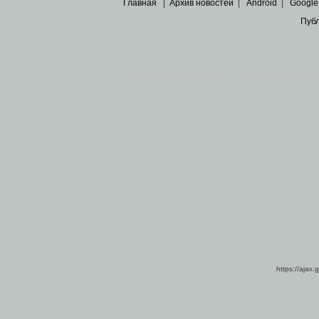
Главная
|
Архив новостей
|
Android
|
Google
Пуб
Все пра
Основными материалами сайта являются
архивные ко
https://ajax.