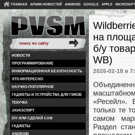
ГЛАВНАЯ
АРХИВ НОВОСТЕЙ
ANDROID
GOOGLE
APPLE
MICROSOF
Wildberr
на площ
б/у това
НОВОСТИ
WB)
ПРОГРАММИРОВАНИЕ
2026-02-18
в 7
ИНФОРМАЦИОННАЯ БЕЗОПАСНОСТЬ
ЭТО ИНТЕРЕСНО
Объединенна
НАУЧНО-ПОПУЛЯРНОЕ
масштабном
ГАДЖЕТЫ И УСТРОЙСТВА ДЛЯ ГИКОВ
«Ресейл». 
ТЕКУЧКА
только те т
JAVASCRIPT
самом марк
DIY ИЛИ СДЕЛАЙ САМ
Раздел ста
ГАДЖЕТЫ
ANDROID