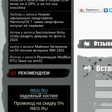
Алексей
к записи
Как я собрал LLM-
печку на 4 GPU, и на что она
способна
Поделиться…
Любовь
к записи
Huawei
официально представила
HarmonyOS 7: какие смартфоны
получат её первыми
Артем
к записи
Бесплатные боты,
чтобы раздеть девушку по фото в
2024
sasha
к записи
Майнинг биткоинов
на 55-летнем ветеране IBM 1401
Roman
к записи
Реализация ModBus
RTU Slave на stm32
РЕКОМЕНДУЕМ
REG.RU
надежный хостинг
Промокод на скидку 5%
* - обя
REG.RU