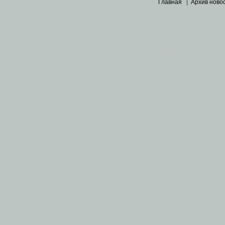
Главная
|
Архив ново
Основными материалами 