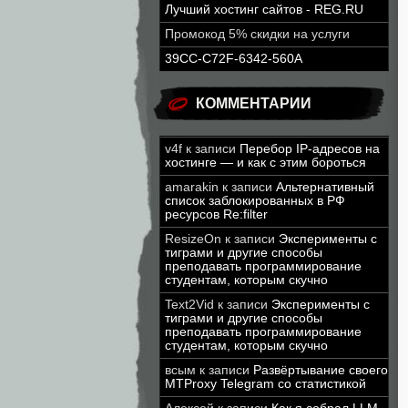
Лучший хостинг сайтов - REG.RU
Промокод 5% скидки на услуги
39CC-C72F-6342-560A
КОММЕНТАРИИ
v4f
к записи
Перебор IP-адресов на
хостинге — и как с этим бороться
amarakin
к записи
Альтернативный
список заблокированных в РФ
ресурсов Re:filter
ResizeOn
к записи
Эксперименты с
тиграми и другие способы
преподавать программирование
студентам, которым скучно
Text2Vid
к записи
Эксперименты с
тиграми и другие способы
преподавать программирование
студентам, которым скучно
всым
к записи
Развёртывание своего
MTProxy Telegram со статистикой