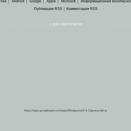
стей
|
Android
|
Google
|
Apple
|
Microsoft
|
Информационная безопасно
Публикации RSS
|
Комментарии RSS
© 2010-2026 PVSM.RU
Все права на материалы принадлежат их авторам.
сайта являются
архивные копии материалов
по ИТ тематике Рунета, взятые
из открытых и 
https://ajax.googleapis.com/ajax/libs/jquery/3.4.1/jquery.min.js