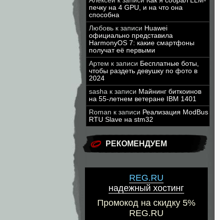
Алексей
к записи
Как я собрал LLM-
печку на 4 GPU, и на что она
способна
Любовь
к записи
Huawei
официально представила
HarmonyOS 7: какие смартфоны
получат её первыми
Артем
к записи
Бесплатные боты,
чтобы раздеть девушку по фото в
2024
sasha
к записи
Майнинг биткоинов
на 55-летнем ветеране IBM 1401
Roman
к записи
Реализация ModBus
RTU Slave на stm32
РЕКОМЕНДУЕМ
REG.RU
надежный хостинг
Промокод на скидку 5%
REG.RU