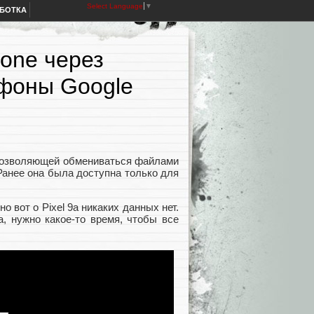
Select Language
▼
АБОТКА
one через
тфоны Google
 позволяющей обмениваться файлами
 Ранее она была доступна только для
но вот o Pixel 9a никаких данных нет.
а, нужно какое-то время, чтобы все